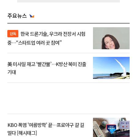
주요뉴스
한국 드론기술, 우크라 전장서 시험
단독
중…“스타트업 여러 곳 참여”
美 미사일 재고 ‘빨간불’…K방산 북미 진출
기대
KBO 폭염 '여름방학' 끝…프로야구 갈 길
멀다 [해시태그]