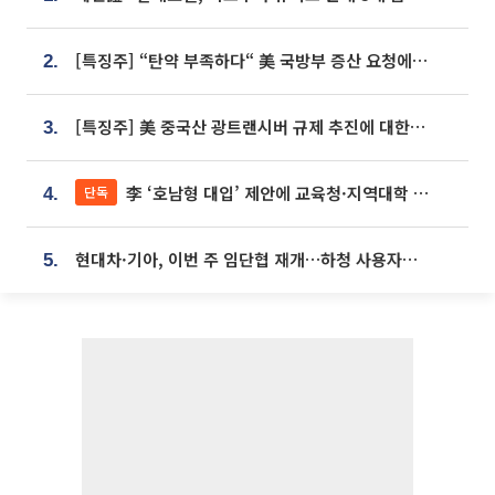
[특징주] “탄약 부족하다“ 美 국방부 증산 요청에⋯국내 방산주 급등세
2.
[특징주] 美 중국산 광트랜시버 규제 추진에 대한광통신 등 광통신株 강세
3.
李 ‘호남형 대입’ 제안에 교육청·지역대학 서·논술형 입시 연계 '착수'
단독
4.
현대차·기아, 이번 주 임단협 재개…하청 사용자성 재심도 ‘변수’
5.