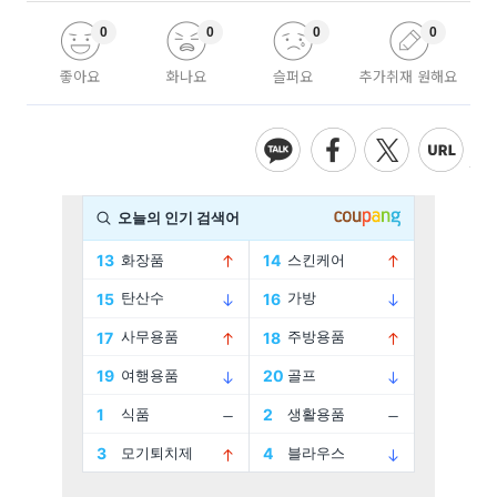
0
0
0
0
좋아요
화나요
슬퍼요
추가취재 원해요