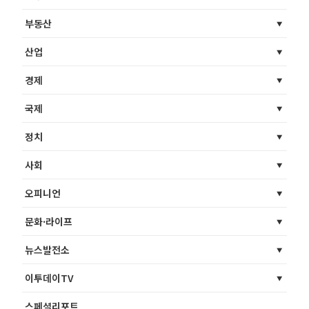
부동산
산업
경제
국제
정치
사회
오피니언
문화·라이프
뉴스발전소
이투데이TV
스페셜리포트