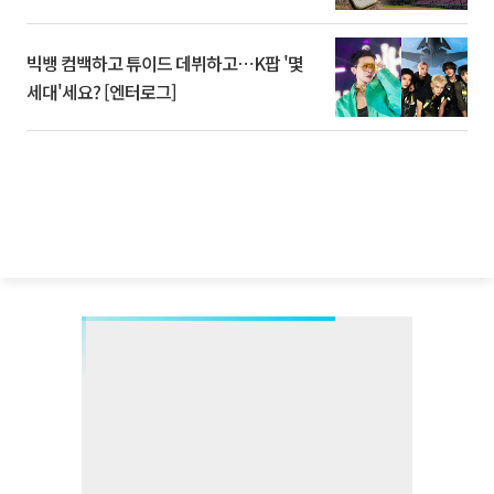
빅뱅 컴백하고 튜이드 데뷔하고⋯K팝 '몇
세대'세요? [엔터로그]