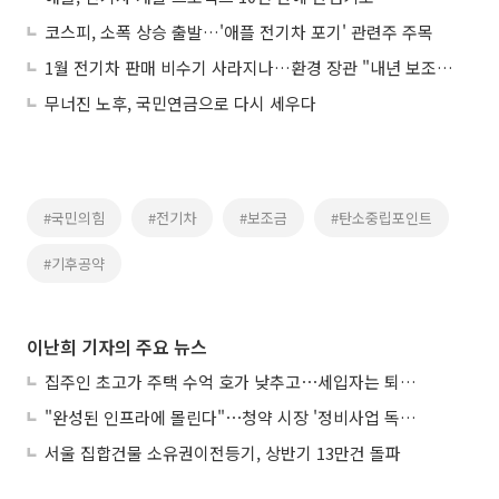
코스피, 소폭 상승 출발…'애플 전기차 포기' 관련주 주목
1월 전기차 판매 비수기 사라지나…환경 장관 "내년 보조금 개편안 올 12월 마무리"
무너진 노후, 국민연금으로 다시 세우다
#국민의힘
#전기차
#보조금
#탄소중립포인트
#기후공약
이난희 기자의 주요 뉴스
집주인 초고가 주택 수억 호가 낮추고⋯세입자는 퇴거 위기
"완성된 인프라에 몰린다"⋯청약 시장 '정비사업 독주' 42배 격차
서울 집합건물 소유권이전등기, 상반기 13만건 돌파