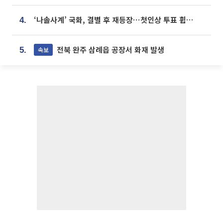
‘나솔사계’ 국화, 결별 후 재등장⋯첫인상 투표 휩쓸고 ‘인기녀’ 등극
4.
전북 완주 삼례읍 공장서 화재 발생
속보
5.