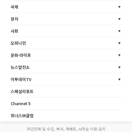
국제
정치
사회
오피니언
문화·라이프
뉴스발전소
이투데이TV
스페셜리포트
Channel 5
위너스IR클럽
무단전재 및 수집, 복사, 재배포, AI학습 이용 금지