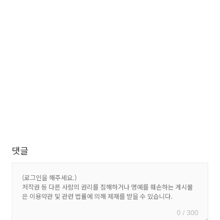
댓글
0 / 300