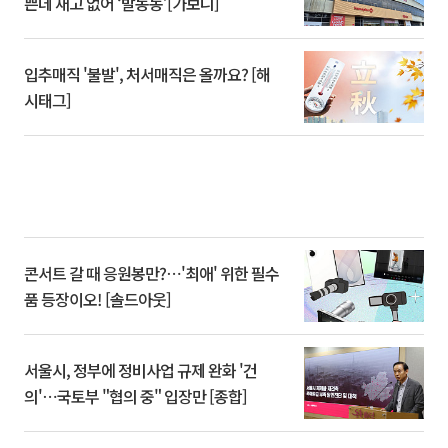
쁜데 재고 없어 ‘발동동’[가보니]
입추매직 '불발', 처서매직은 올까요? [해
시태그]
콘서트 갈 때 응원봉만?⋯'최애' 위한 필수
품 등장이오! [솔드아웃]
서울시, 정부에 정비사업 규제 완화 '건
의'⋯국토부 "협의 중" 입장만 [종합]