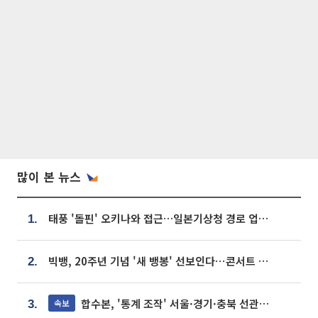
많이 본 뉴스
태풍 '돌핀' 오키나와 접근…일본기상청 경로 업데이트
1.
빅뱅, 20주년 기념 '새 뱅봉' 선보인다⋯콘서트 앞두고 팝업 개최
2.
합수본, '통계 조작' 서울·경기·충북 선관위 등 추가 압수수색
속보
3.