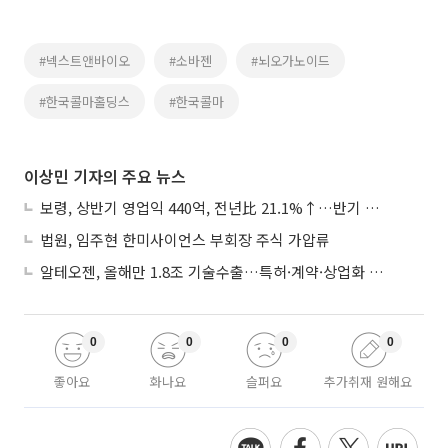
#넥스트앤바이오
#소바젠
#뇌오가노이드
#한국콜마홀딩스
#한국콜마
이상민 기자의 주요 뉴스
보령, 상반기 영업익 440억, 전년比 21.1%↑…반기 역대 최대
법원, 임주현 한미사이언스 부회장 주식 가압류
알테오젠, 올해만 1.8조 기술수출…특허·계약·상업화 ‘삼박자’
0
0
0
0
좋아요
화나요
슬퍼요
추가취재 원해요