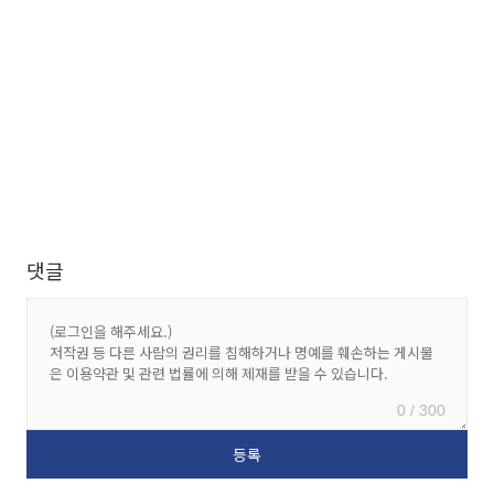
댓글
0 / 300