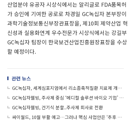
산업분야 유공자 시상식에서는 알리글로 FDA품목허
가 승인에 기여한 공로로 차경일 GC녹십자 본부장이
과학기술정보통신부장관표창을, 제10회 제약산업 혁
신성과 실용화연계 우수전문가 시상식에서는 강길부
GC녹십자 팀장이 한국보건산업진흥원장표창을 수상
할 예정이다.
관련 뉴스
GC녹십자, 세계심포지엄에서 리소좀축적질환 치료제 개발 동향 발표
GC녹십자웰빙, 주사제 중심 ‘메디컬 솔루션 바이오 기업’ 재탄생
GC녹십자웰빙, 건기식 분할..주사제 회사로 전환
싸이월드, 10월 부활 예고…그러나 핵심 사업안은 ‘추후 공개’