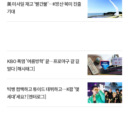
美 미사일 재고 ‘빨간불’…K방산 북미 진출
기대
KBO 폭염 '여름방학' 끝…프로야구 갈 길
멀다 [해시태그]
빅뱅 컴백하고 튜이드 데뷔하고⋯K팝 '몇
세대'세요? [엔터로그]