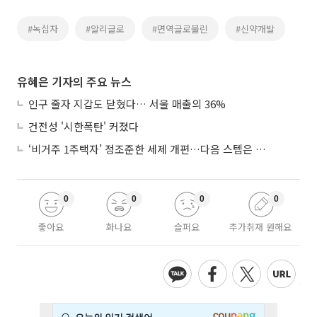
#녹십자
#알리글로
#면역글로불린
#신약개발
유혜은 기자의 주요 뉴스
인구 줄자 지갑도 닫혔다… 서울 매출의 36%
건전성 '시한폭탄' 커졌다
‘비거주 1주택자’ 정조준한 세제 개편…다음 스텝은 금융 대책
0
0
0
0
좋아요
화나요
슬퍼요
추가취재 원해요