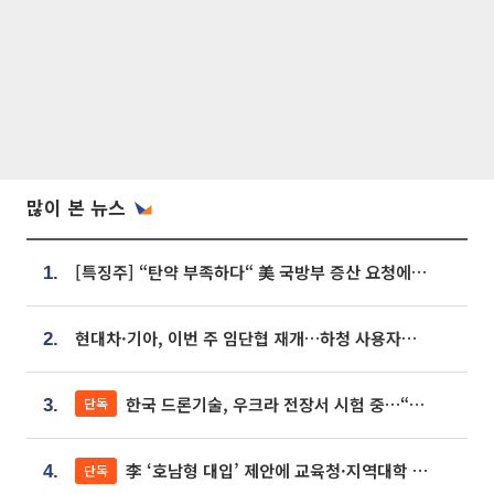
많이 본 뉴스
[특징주] “탄약 부족하다“ 美 국방부 증산 요청에⋯국내 방산주 급등세
1.
현대차·기아, 이번 주 임단협 재개…하청 사용자성 재심도 ‘변수’
2.
한국 드론기술, 우크라 전장서 시험 중…“스타트업 여러 곳 참여”
단독
3.
李 ‘호남형 대입’ 제안에 교육청·지역대학 서·논술형 입시 연계 '착수'
단독
4.