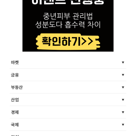
마켓
금융
부동산
산업
경제
국제