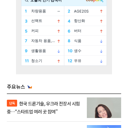
주요뉴스
한국 드론기술, 우크라 전장서 시험
단독
중…“스타트업 여러 곳 참여”