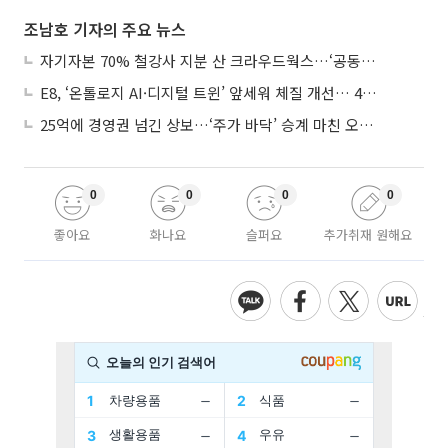
조남호 기자의 주요 뉴스
자기자본 70% 철강사 지분 산 크라우드웍스…‘공동경영’으로 AI 시너지 낼까
E8, ‘온톨로지 AI·디지털 트윈’ 앞세워 체질 개선… 4분기 흑자전환 총력
25억에 경영권 넘긴 상보…‘주가 바닥’ 승계 마친 오너 2세, 주가 부양 나설까
0
0
0
0
좋아요
화나요
슬퍼요
추가취재 원해요