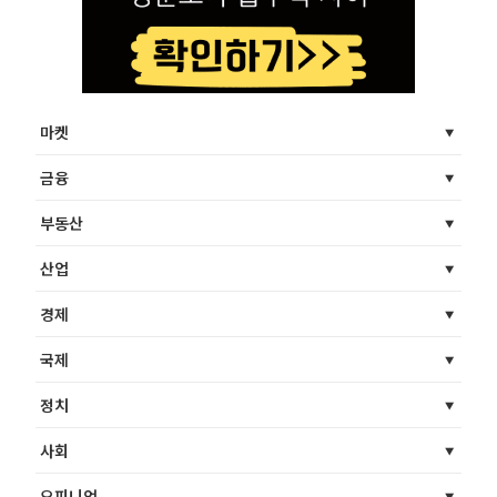
마켓
금융
부동산
산업
경제
국제
정치
사회
오피니언