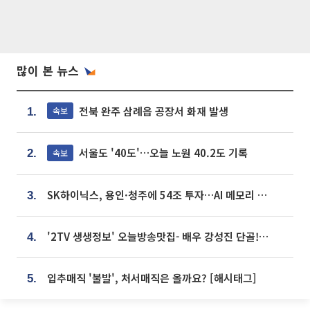
많이 본 뉴스
전북 완주 삼례읍 공장서 화재 발생
속보
1.
서울도 '40도'…오늘 노원 40.2도 기록
속보
2.
SK하이닉스, 용인·청주에 54조 투자…AI 메모리 생산기지 키운다
3.
'2TV 생생정보' 오늘방송맛집- 배우 강성진 단골! 쌀국수ㆍ푸팟퐁 커리 맛집 '블○○○'
4.
입추매직 '불발', 처서매직은 올까요? [해시태그]
5.