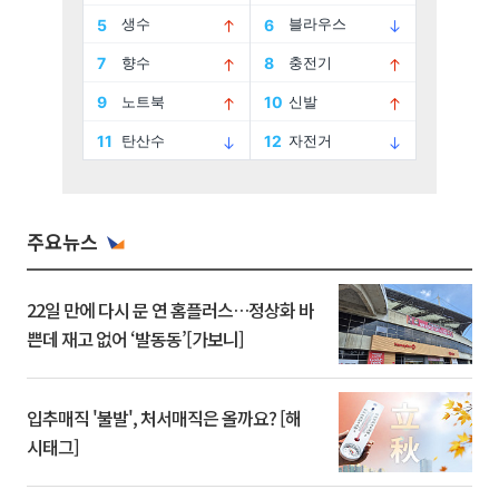
주요뉴스
22일 만에 다시 문 연 홈플러스…정상화 바
쁜데 재고 없어 ‘발동동’[가보니]
입추매직 '불발', 처서매직은 올까요? [해
시태그]