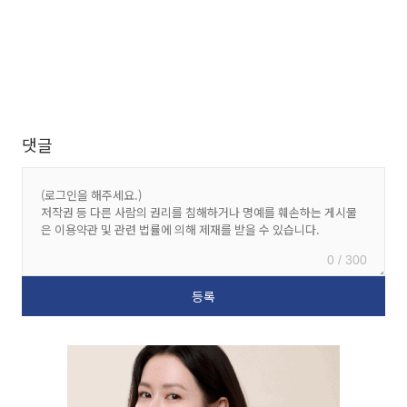
댓글
0 / 300