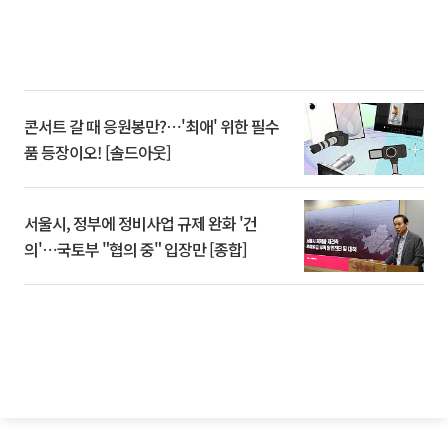
콘서트 갈 때 응원봉만?⋯'최애' 위한 필수
품 등장이오! [솔드아웃]
서울시, 정부에 정비사업 규제 완화 '건
의'⋯국토부 "협의 중" 입장만 [종합]