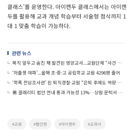
클래스’를 운영한다. 아이캔두 클래스에서는 아이캔
두를 활용해 교과 개념 학습부터 서술형 첨삭까지 1
대 1 맞춤 학습이 가능하다.
관련 뉴스
복직 앞두고 숨진 채 발견된 영양교사...교원단체 “사건 진상 규명할 것”
‘저출생 여파’...올해 초·중·고 공립학교 교원 4296명 줄어
‘학폭 전담조사관’ 된 퇴직경찰·교원 “은퇴 후에도 역량 살려 학교 현장 돕고파”
美 클래리티 법안 연내 통과 가능성 13%…상원 문턱서 제동
#교원
#빨간펜
#아이캔두
#교과서