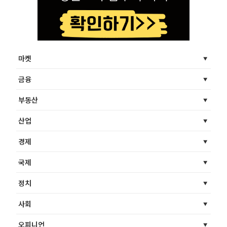
마켓
금융
부동산
산업
경제
국제
정치
사회
오피니언