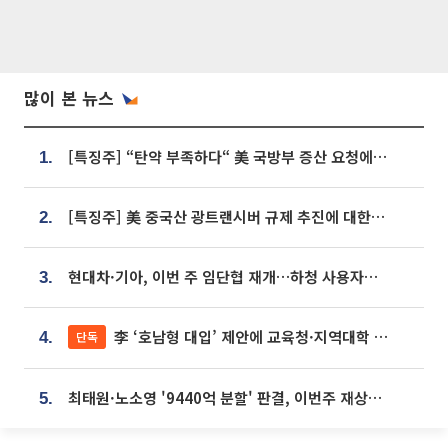
많이 본 뉴스
[특징주] “탄약 부족하다“ 美 국방부 증산 요청에⋯국내 방산주 급등세
1.
[특징주] 美 중국산 광트랜시버 규제 추진에 대한광통신 등 광통신株 강세
2.
현대차·기아, 이번 주 임단협 재개…하청 사용자성 재심도 ‘변수’
3.
李 ‘호남형 대입’ 제안에 교육청·지역대학 서·논술형 입시 연계 '착수'
단독
4.
최태원·노소영 '9440억 분할' 판결, 이번주 재상고 여부 주목
5.