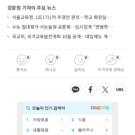
강문정 기자의 주요 뉴스
서울교육청, 1조1711억 추경안 편성⋯학교 화장실·냉난방 손본다
수능 절대평가·서논술형 공론화⋯입시업계 “변별력·사교육 대책 먼저”
국교위, 국가교육발전계획 10월 공개⋯대입제도 개편 공론화 추진
0
0
0
0
좋아요
화나요
슬퍼요
추가취재 원해요