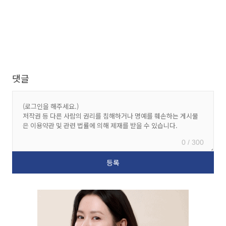
댓글
0 / 300