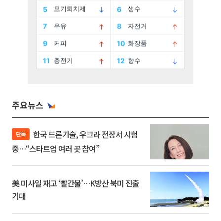
주요뉴스
한국 드론기술, 우크라 전장서 시험
단독
중…“스타트업 여러 곳 참여”
美 미사일 재고 ‘빨간불’…K방산 북미 진출
기대