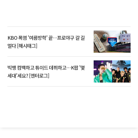
KBO 폭염 '여름방학' 끝…프로야구 갈 길
멀다 [해시태그]
빅뱅 컴백하고 튜이드 데뷔하고⋯K팝 '몇
세대'세요? [엔터로그]