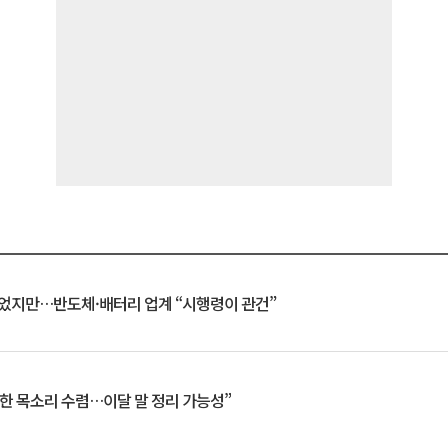
일 벗었지만…반도체·배터리 업계 “시행령이 관건”
한 목소리 수렴…이달 말 정리 가능성”