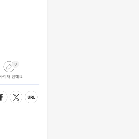
0
가취재 원해요