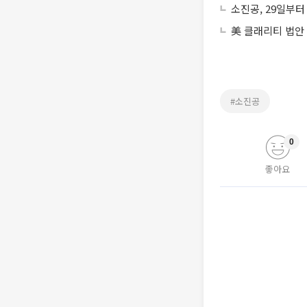
소진공, 29일부
美 클래리티 법안
#소진공
0
좋아요