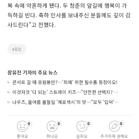
복 속에 약혼하게 됐다. 두 청춘의 앞길에 행복이 가
득하길 빈다. 축하 인사를 보내주신 분들께도 깊이 감
사드린다”고 전했다.
#조민
장유진 기자의 주요 뉴스
콘서트 갈 때 응원봉만?⋯'최애' 위한 필수품 등장이오!
이것저것 '다 되는' 스트레이 키즈⋯"안전한 선택지? 도전이 재밌죠"
나우즈, 올여름 물들일 '제로섹시'의 맛⋯"모두 '입덕'시킬 것"
0
0
0
0
좋아요
화나요
슬퍼요
추가취재 원해요