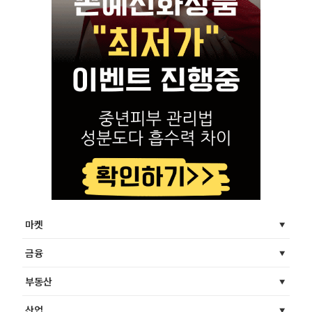
마켓
금융
부동산
산업