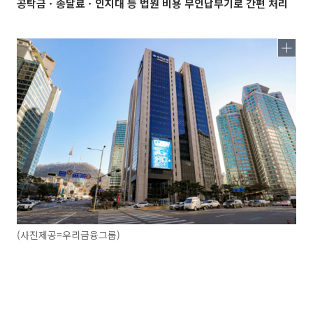
공탁금ㆍ송달료ㆍ인지대 등 법원 비용 무인납부기로 간편 처리
(사진제공=우리금융그룹)