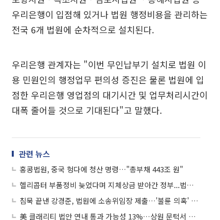
우리은행이 입점해 있거나 법원 행정비용을 관리하는
전국 6개 법원에 순차적으로 설치된다.
우리은행 관계자는 "이번 무인납부기 설치로 법원 이
용 민원인의 행정업무 편의성 증진은 물론 법원에 입
점한 우리은행 영업점의 대기시간 및 업무처리시간이
대폭 줄어들 것으로 기대된다"고 말했다.
관련 뉴스
홍콩법원, 중국 헝다에 청산 명령…"총부채 443조 원"
헬리콥터 부품정비 늦었다며 지체상금 받아간 정부...법원 "절반 돌려줘라"
침묵 끝낸 강경준, 법원에 소송위임장 제출…'불륜 의혹' 입 여나
美 클래리티 법안 연내 통과 가능성 13%…상원 문턱서 제동