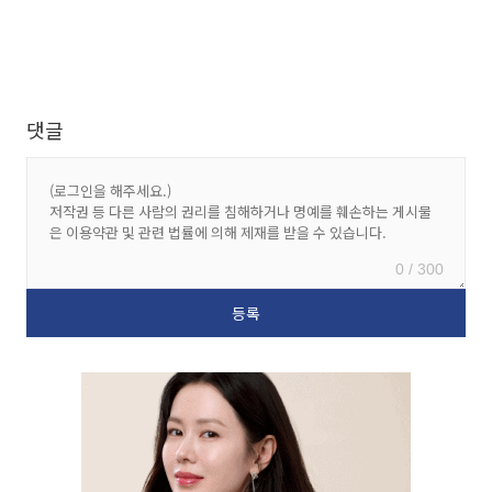
댓글
0 / 300