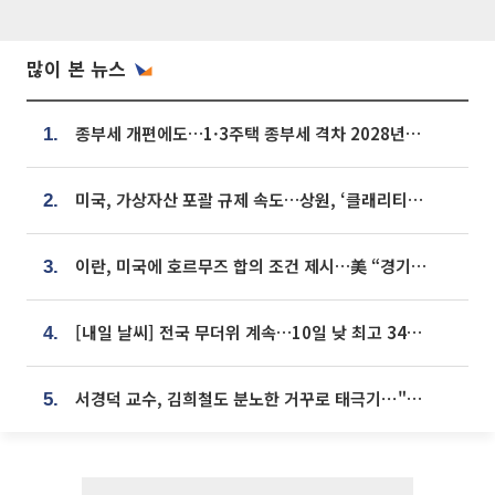
많이 본 뉴스
종부세 개편에도…1·3주택 종부세 격차 2028년부터 확대
1.
미국, 가상자산 포괄 규제 속도…상원, ‘클래리티법’ 9월 절차투표 추진
2.
이란, 미국에 호르무즈 합의 조건 제시…美 “경기 아직 안 끝나” [종합]
3.
[내일 날씨] 전국 무더위 계속…10일 낮 최고 34도 육박
4.
서경덕 교수, 김희철도 분노한 거꾸로 태극기⋯"엉터리는 아냐, 아쉬울 뿐"
5.