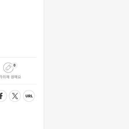
0
가취재 원해요