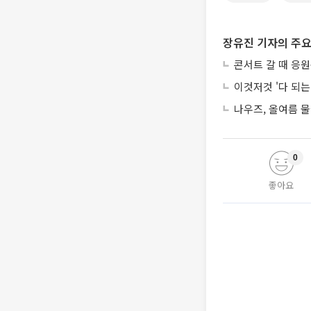
장유진 기자의 주요
콘서트 갈 때 응원
이것저것 '다 되
나우즈, 올여름 물
0
좋아요