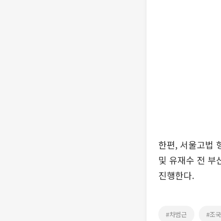
한편, 서울고법 
및 유재수 전 부
진행한다.
#차범근
#조