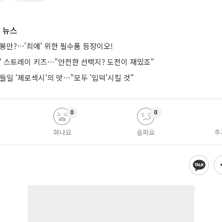
 뉴스
봉만?⋯'최애' 위한 필수품 등장이오!
는' 스트레이 키즈⋯"안전한 선택지? 도전이 재밌죠"
들일 '제로섹시'의 맛⋯"모두 '입덕'시킬 것"
0
0
화나요
슬퍼요
추