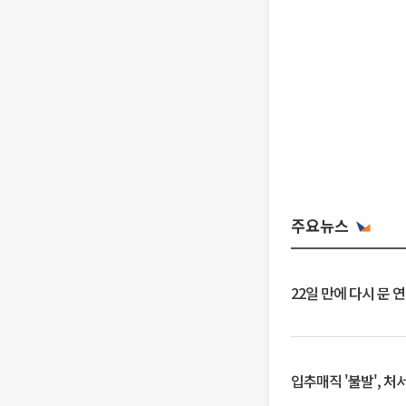
주요뉴스
22일 만에 다시 문 
입추매직 '불발', 처