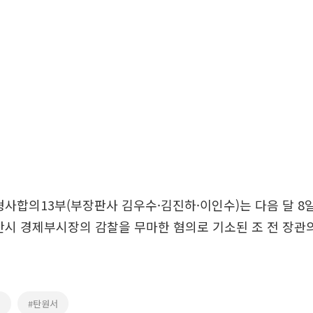
형사합의13부(부장판사 김우수·김진하·이인수)는 다음 달 8
산시 경제부시장의 감찰을 무마한 혐의로 기소된 조 전 장관
국
#탄원서