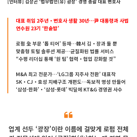
[인터뷰] 김상곤 ‘법무법인(유) 광장’ 경영 총괄 대표 변호사
대표 취임 2주년‧변호사 생활 30년…尹 대통령과 사법
연수원 23기 ‘한솥밥’
로펌 全 부문 ‘톱 티어’ 등재…韓서 김‧장과 둘 뿐
맞춤형 토털 솔루션 제공…균질화된 법률 서비스
“수평 리더십 통해 ‘원 팀’ 협력‧협업 강화할 것”
M&A 최고 전문가…‘LG그룹 지주사 전환’ 대표작
SK‧CJ‧효성 지배구조 개편도…독보적 명성 만들어
‘삼성-한화’‧‘삼성-롯데’ 빅딜에 KT&G 경영권 사수
업계 선두 ‘광장’이란 이름에 걸맞게 로펌 전체