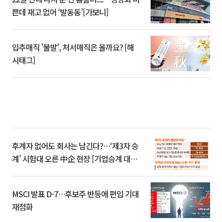
쁜데 재고 없어 ‘발동동’[가보니]
입추매직 '불발', 처서매직은 올까요? [해
시태그]
후계자 없어도 회사는 남긴다?…‘제3자 승
계’ 시험대 오른 中企 현장 [기업승계 대전
환]
MSCI 발표 D-7…후보주 반등에 편입 기대
재점화