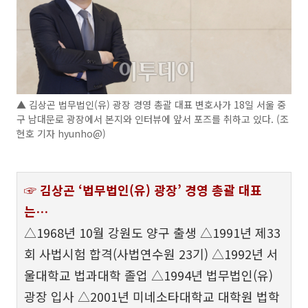
▲ 김상곤 법무법인(유) 광장 경영 총괄 대표 변호사가 18일 서울 중
구 남대문로 광장에서 본지와 인터뷰에 앞서 포즈를 취하고 있다. (조
현호 기자 hyunho@)
☞ 김상곤 ‘법무법인(유) 광장’ 경영 총괄 대표
는…
△1968년 10월 강원도 양구 출생 △1991년 제33
회 사법시험 합격(사법연수원 23기) △1992년 서
울대학교 법과대학 졸업 △1994년 법무법인(유)
광장 입사 △2001년 미네소타대학교 대학원 법학