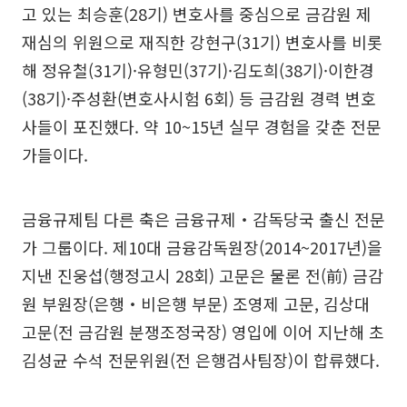
고 있는 최승훈(28기) 변호사를 중심으로 금감원 제
재심의 위원으로 재직한 강현구(31기) 변호사를 비롯
해 정유철(31기)·유형민(37기)·김도희(38기)·이한경
(38기)·주성환(변호사시험 6회) 등 금감원 경력 변호
사들이 포진했다. 약 10~15년 실무 경험을 갖춘 전문
가들이다.
금융규제팀 다른 축은 금융규제‧감독당국 출신 전문
가 그룹이다. 제10대 금융감독원장(2014~2017년)을
지낸 진웅섭(행정고시 28회) 고문은 물론 전(前) 금감
원 부원장(은행‧비은행 부문) 조영제 고문, 김상대
고문(전 금감원 분쟁조정국장) 영입에 이어 지난해 초
김성균 수석 전문위원(전 은행검사팀장)이 합류했다.