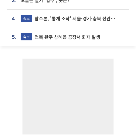
오늘은 절기 '입추', 뜻은?
3.
합수본, '통계 조작' 서울·경기·충북 선관위 등 추가 압수수색
속보
4.
전북 완주 삼례읍 공장서 화재 발생
속보
5.