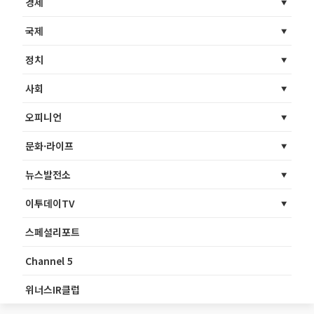
경제
국제
정치
사회
오피니언
문화·라이프
뉴스발전소
이투데이TV
스페셜리포트
Channel 5
위너스IR클럽