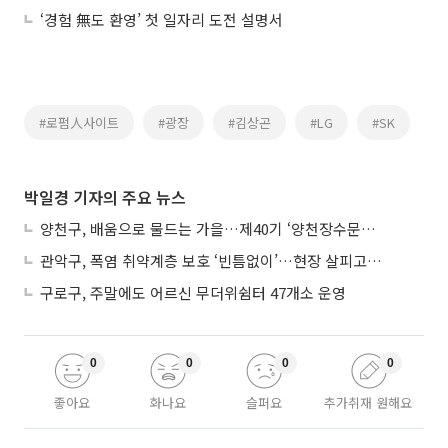
‘경험 無도 환영’ 첫 일자리 도전 설명서
#로펌人사이트
#광장
#김상곤
#LG
#SK
박일경 기자의 주요 뉴스
양천구, 배움으로 물드는 가을…제40기 ‘양천장수문화대학’ 수강생 모집
관악구, 폭염 취약계층 보호 ‘빈틈없이’…현장 살피고 지원 넓힌다
구로구, 주말에도 어르신 무더위쉼터 47개소 운영
0
0
0
0
좋아요
화나요
슬퍼요
추가취재 원해요