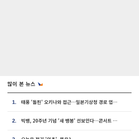
많이 본 뉴스
태풍 '돌핀' 오키나와 접근…일본기상청 경로 업데이트
1.
빅뱅, 20주년 기념 '새 뱅봉' 선보인다⋯콘서트 앞두고 팝업 개최
2.