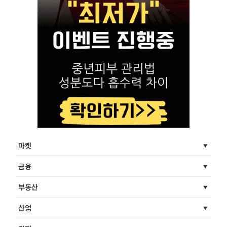
마켓
금융
부동산
산업