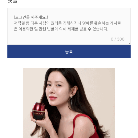
댓글
0 / 300