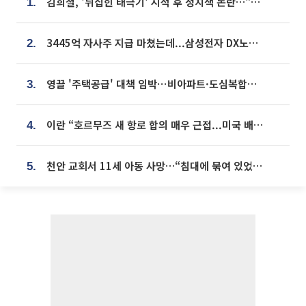
김희철, '뒤집힌 태극기' 지적 후 정치색 논란…"좌우 떠나 우리나라 국기"
1.
3445억 자사주 지급 마쳤는데...삼성전자 DX노조, 뒤늦은 '떼쓰기 집회'
2.
영끌 '주택공급' 대책 임박⋯비아파트·도심복합까지 총동원
3.
이란 “호르무즈 새 항로 합의 매우 근접...미국 배상 먼저”
4.
천안 교회서 11세 아동 사망…“침대에 묶여 있었다” 진술 확보
5.