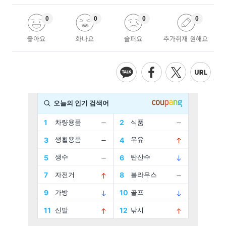
0
0
0
0
좋아요
화나요
슬퍼요
추가취재 원해요