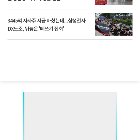
3445억 자사주 지급 마쳤는데...삼성전자
DX노조, 뒤늦은 '떼쓰기 집회'