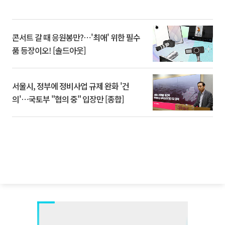
콘서트 갈 때 응원봉만?⋯'최애' 위한 필수
품 등장이오! [솔드아웃]
서울시, 정부에 정비사업 규제 완화 '건
의'⋯국토부 "협의 중" 입장만 [종합]