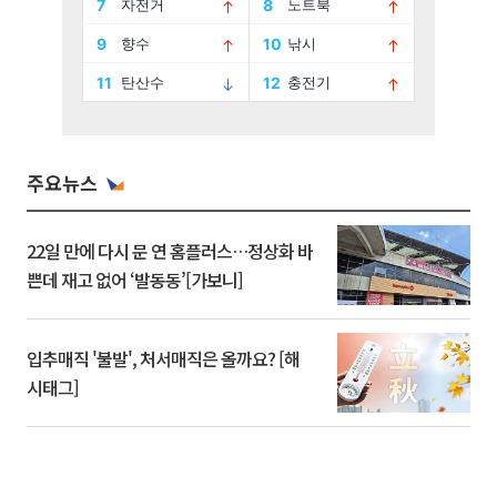
주요뉴스
22일 만에 다시 문 연 홈플러스…정상화 바
쁜데 재고 없어 ‘발동동’[가보니]
입추매직 '불발', 처서매직은 올까요? [해
시태그]