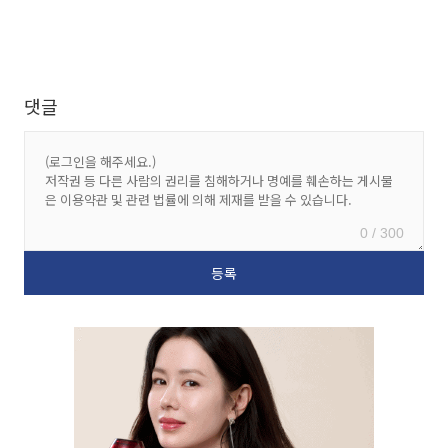
댓글
0 / 300