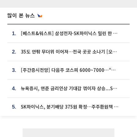
많이 본 뉴스
[베스트&워스트] 삼성전자·SK하이닉스 밀린 한 주…상상인증권은 85% 급등
1.
35도 안팎 무더위 이어져…전국 곳곳 소나기 [오늘 날씨]
2.
[주간증시전망] 다음주 코스피 6000~7000⋯“外人 수급은 정책이 변수”
3.
뉴욕증시, 연준 금리인상 기대감 꺾이자 상승...S&P500 사상 최고치 [종합]
4.
SK하이닉스, 분기배당 375원 확정…주주환원책 9월로 앞당겨 발표
5.