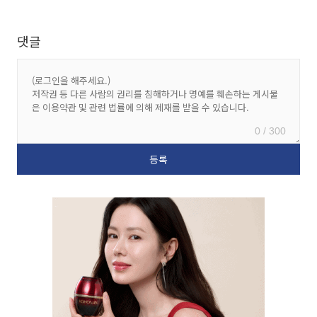
댓글
0 / 300