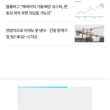
블룸버그 “레버리지 거품 빠진 코스피, 변
동성 최악 국면 지났을 가능성”
영업익으로 이자도 못 낸다…건설 한계기
업 5년 새 62→173곳