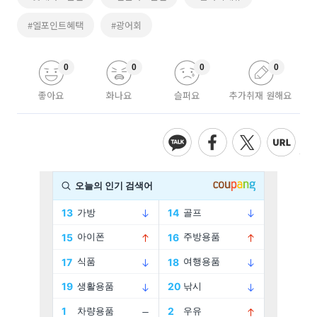
#엘포인트혜택
#광어회
0
0
0
0
좋아요
화나요
슬퍼요
추가취재 원해요