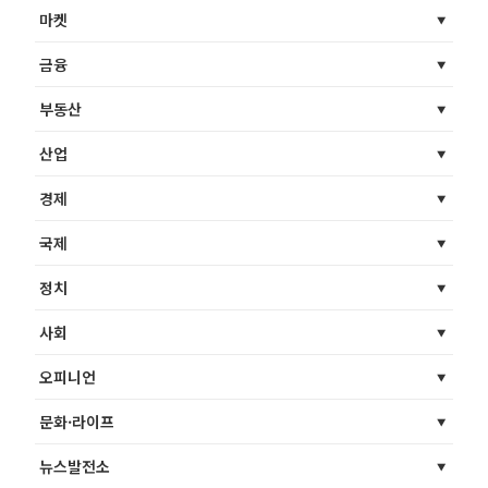
마켓
금융
부동산
산업
경제
국제
정치
사회
오피니언
문화·라이프
뉴스발전소