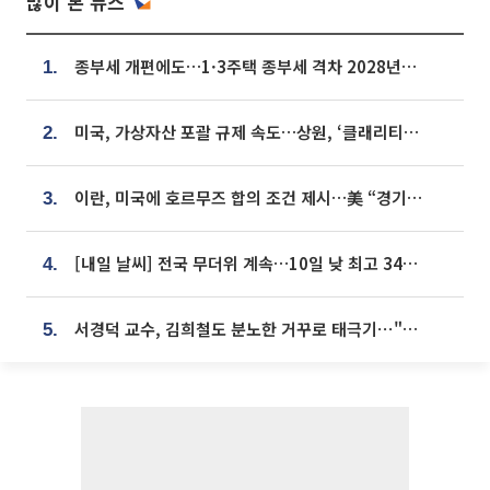
많이 본 뉴스
종부세 개편에도…1·3주택 종부세 격차 2028년부터 확대
1.
미국, 가상자산 포괄 규제 속도…상원, ‘클래리티법’ 9월 절차투표 추진
2.
이란, 미국에 호르무즈 합의 조건 제시…美 “경기 아직 안 끝나” [종합]
3.
[내일 날씨] 전국 무더위 계속…10일 낮 최고 34도 육박
4.
서경덕 교수, 김희철도 분노한 거꾸로 태극기⋯"엉터리는 아냐, 아쉬울 뿐"
5.