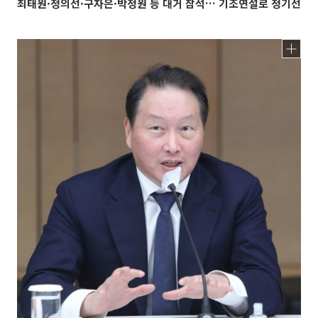
최태원·정의선·구자은·박정원 등 대거 참석… 기조연설로 정기선