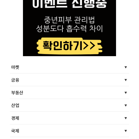
마켓
금융
부동산
산업
경제
국제