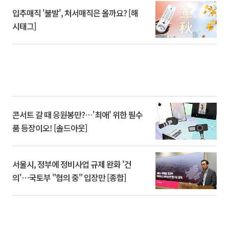
입추매직 '불발', 처서매직은 올까요? [해
시태그]
콘서트 갈 때 응원봉만?⋯'최애' 위한 필수
품 등장이오! [솔드아웃]
서울시, 정부에 정비사업 규제 완화 '건
의'⋯국토부 "협의 중" 입장만 [종합]