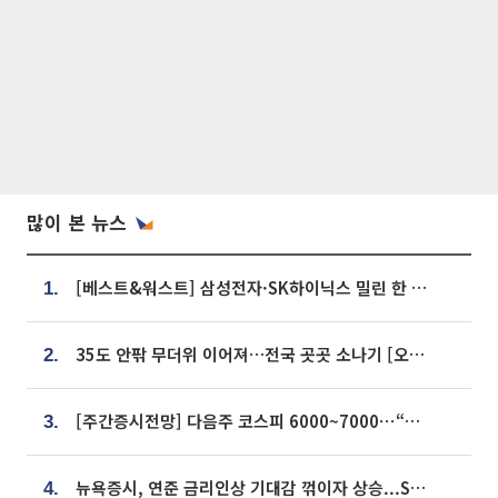
많이 본 뉴스
[베스트&워스트] 삼성전자·SK하이닉스 밀린 한 주…상상인증권은 85% 급등
1.
35도 안팎 무더위 이어져…전국 곳곳 소나기 [오늘 날씨]
2.
[주간증시전망] 다음주 코스피 6000~7000⋯“外人 수급은 정책이 변수”
3.
뉴욕증시, 연준 금리인상 기대감 꺾이자 상승...S&P500 사상 최고치 [종합]
4.