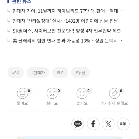
관련 뉴스
현대차·기아, 11월까지 하이브리드 77만 대 판매…역대 최다
현대차 ‘산타원정대’ 실시…1432명 어린이에 선물 전달
SK쉴더스, 사이버보안 전문인력 양성 4자 업무협약 체결
美 클래리티 법안 연내 통과 가능성 13%…상원 문턱서 제동
#SK
#현대차
#LS
#두산
0
0
0
0
좋아요
화나요
슬퍼요
추가취재 원해요