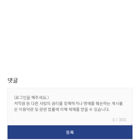
댓글
0 / 300