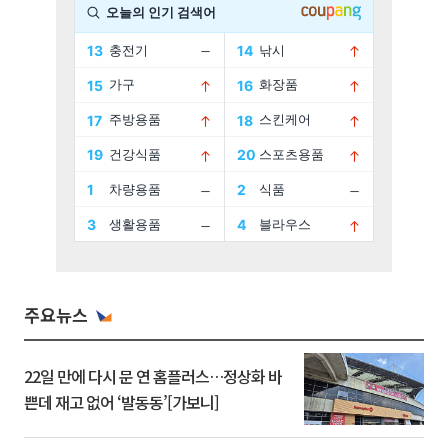
주요뉴스
22일 만에 다시 문 연 홈플러스…정상화 바
쁜데 재고 없어 ‘발동동’[가보니]