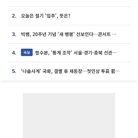
오늘은 절기 '입추', 뜻은?
2.
빅뱅, 20주년 기념 '새 뱅봉' 선보인다⋯콘서트 앞두고 팝업 개최
3.
합수본, '통계 조작' 서울·경기·충북 선관위 등 추가 압수수색
속보
4.
‘나솔사계’ 국화, 결별 후 재등장⋯첫인상 투표 휩쓸고 ‘인기녀’ 등극
5.