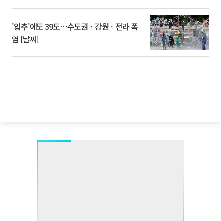
'입추'에도 39도⋯수도권ㆍ강원ㆍ전라 폭
염 [날씨]