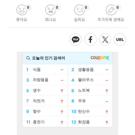
0
0
0
0
좋아요
화나요
슬퍼요
추가취재 원해요