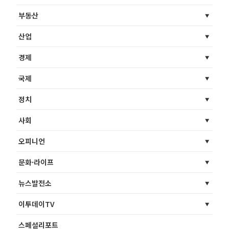
부동산
산업
경제
국제
정치
사회
오피니언
문화·라이프
뉴스발전소
이투데이TV
스페셜리포트