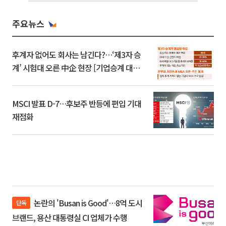
주요뉴스
후계자 없어도 회사는 남긴다?…‘제3자 승
계’ 시험대 오른 中企 현장 [기업승계 대전
환]
MSCI 발표 D-7…후보주 반등에 편입 기대
재점화
논란의 'Busan is Good'…8억 도시
단독
브랜드, 용산 대통령실 CI 업체가 수행