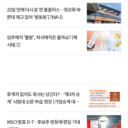
22일 만에 다시 문 연 홈플러스…정상화 바
쁜데 재고 없어 ‘발동동’[가보니]
입추매직 '불발', 처서매직은 올까요? [해
시태그]
후계자 없어도 회사는 남긴다?…‘제3자 승
계’ 시험대 오른 中企 현장 [기업승계 대전
환]
MSCI 발표 D-7…후보주 반등에 편입 기대