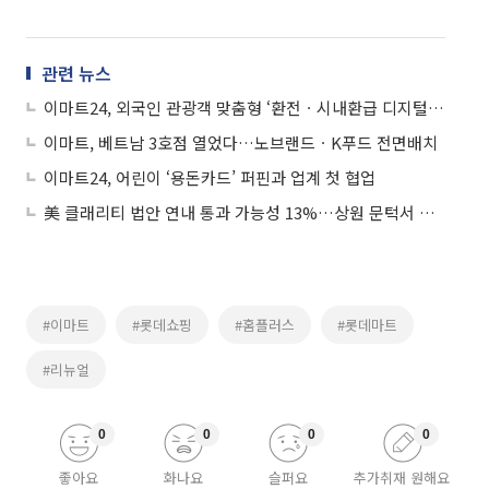
관련 뉴스
이마트24, 외국인 관광객 맞춤형 ‘환전ㆍ시내환급 디지털ATM’ 도입
이마트, 베트남 3호점 열었다…노브랜드ㆍK푸드 전면배치
이마트24, 어린이 ‘용돈카드’ 퍼핀과 업계 첫 협업
美 클래리티 법안 연내 통과 가능성 13%…상원 문턱서 제동
#이마트
#롯데쇼핑
#홈플러스
#롯데마트
#리뉴얼
0
0
0
0
좋아요
화나요
슬퍼요
추가취재 원해요