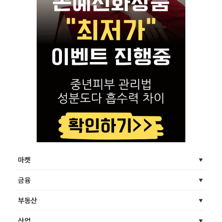
마켓
금융
부동산
산업