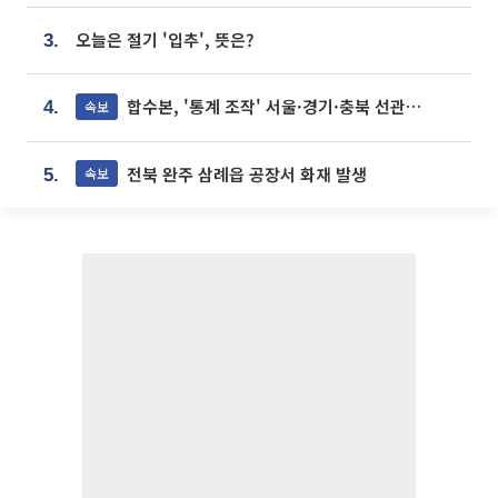
오늘은 절기 '입추', 뜻은?
3.
합수본, '통계 조작' 서울·경기·충북 선관위 등 추가 압수수색
속보
4.
전북 완주 삼례읍 공장서 화재 발생
속보
5.