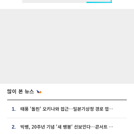
많이 본 뉴스
태풍 '돌핀' 오키나와 접근…일본기상청 경로 업데이트
1.
빅뱅, 20주년 기념 '새 뱅봉' 선보인다⋯콘서트 앞두고 팝업 개최
2.