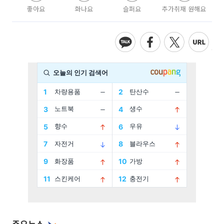
좋아요
화나요
슬퍼요
추가취재 원해요
주요뉴스