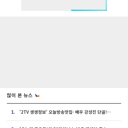
많이 본 뉴스
'2TV 생생정보' 오늘방송맛집- 배우 강성진 단골! 쌀국수ㆍ푸팟퐁 커리 맛집 '블○○○'
1.