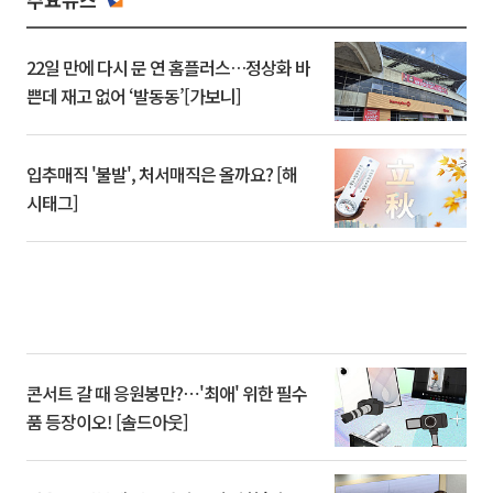
22일 만에 다시 문 연 홈플러스…정상화 바
쁜데 재고 없어 ‘발동동’[가보니]
입추매직 '불발', 처서매직은 올까요? [해
시태그]
콘서트 갈 때 응원봉만?⋯'최애' 위한 필수
품 등장이오! [솔드아웃]