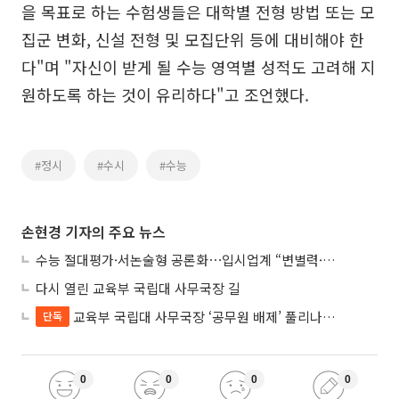
을 목표로 하는 수험생들은 대학별 전형 방법 또는 모
집군 변화, 신설 전형 및 모집단위 등에 대비해야 한
다"며 "자신이 받게 될 수능 영역별 성적도 고려해 지
원하도록 하는 것이 유리하다"고 조언했다.
#정시
#수시
#수능
손현경 기자의 주요 뉴스
수능 절대평가·서논술형 공론화⋯입시업계 “변별력·사교육 대책 먼저”
다시 열린 교육부 국립대 사무국장 길
교육부 국립대 사무국장 ‘공무원 배제’ 풀리나…응시자격 다시 열렸다
단독
0
0
0
0