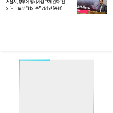
서울시, 정부에 정비사업 규제 완화 '건
의'⋯국토부 "협의 중" 입장만 [종합]