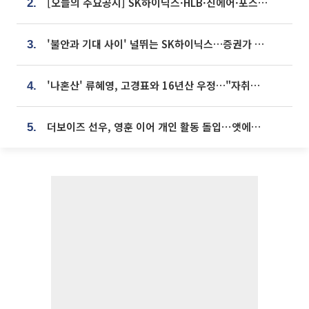
[오늘의 주요공시] SK하이닉스·HLB·진에어·포스코홀딩스·네이버·대우건설 등
2.
'불안과 기대 사이' 널뛰는 SK하이닉스…증권가 "HBM4·LTA 기반 펀터멘털 견고"
3.
'나혼산' 류혜영, 고경표와 16년산 우정…"자취방서 부모님과 마주쳐"
4.
더보이즈 선우, 영훈 이어 개인 활동 돌입⋯앳에어리어와 전속계약
5.