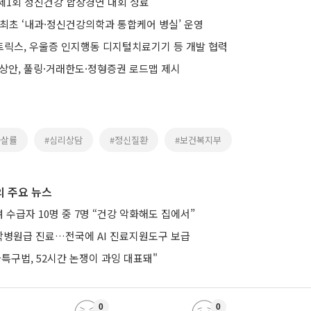
제1회 정신건강 합창경연 대회 성료
 최초 ‘내과·정신건강의학과 통합케어 병실’ 운영
릭스, 우울증 인지행동 디지털치료기기 등 개발 협력
예상안, 풀링·거래한도·정형증권 로드맵 제시
자살률
#심리상담
#정신질환
#보건복지부
 주요 뉴스
수급자 10명 중 7명 “건강 악화해도 집에서”
병원급 진료…전국에 AI 진료지원도구 보급
특구법, 52시간 논쟁이 과잉 대표돼"
0
0