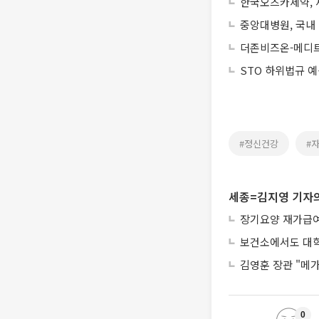
한국오츠카제약, 
중앙대병원, 국내
더존비즈온-메디트
STO 하위법규 
#정신건강
#
세종=김지영 기자의
장기요양 재가급여 
보건소에서도 대학
김영훈 장관 "메가
0