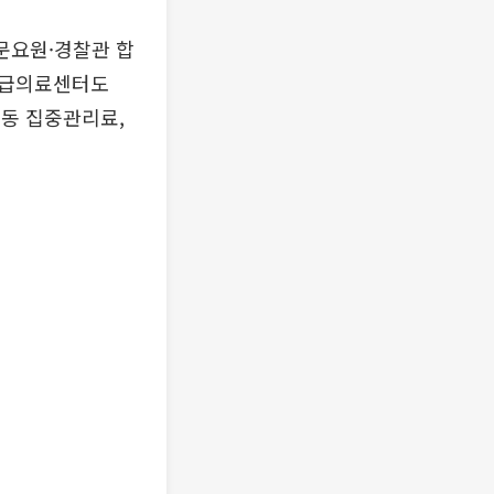
문요원·경찰관 합
응급의료센터도
병동 집중관리료,