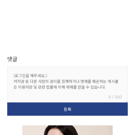
댓글
0 / 300