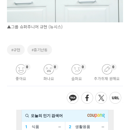
▲그룹 슈퍼주니어 규현 (뉴시스)
#규현
#흉기난동
0
0
0
0
좋아요
화나요
슬퍼요
추가취재 원해요