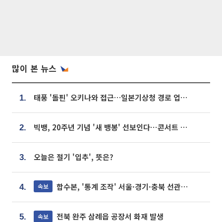
많이 본 뉴스
태풍 '돌핀' 오키나와 접근…일본기상청 경로 업데이트
1.
빅뱅, 20주년 기념 '새 뱅봉' 선보인다⋯콘서트 앞두고 팝업 개최
2.
오늘은 절기 '입추', 뜻은?
3.
합수본, '통계 조작' 서울·경기·충북 선관위 등 추가 압수수색
속보
4.
전북 완주 삼례읍 공장서 화재 발생
속보
5.