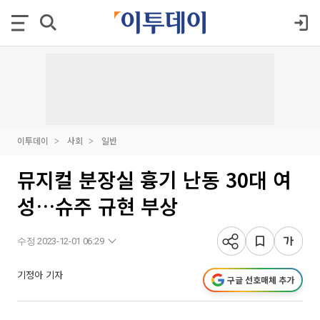
이투데이
사회
일반
뮤지컬 분장실 흉기 난동 30대 여
성…슈주 규현 부상
수정 2023-12-01 06:29
기정아 기자
구글 선호매체 추가