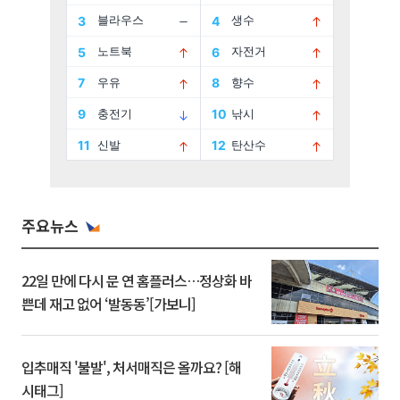
주요뉴스
22일 만에 다시 문 연 홈플러스…정상화 바
쁜데 재고 없어 ‘발동동’[가보니]
입추매직 '불발', 처서매직은 올까요? [해
시태그]