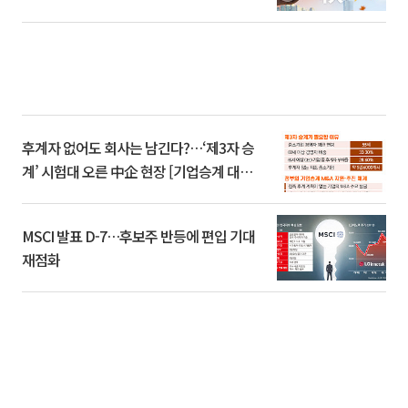
후계자 없어도 회사는 남긴다?…‘제3자 승
계’ 시험대 오른 中企 현장 [기업승계 대전
환]
MSCI 발표 D-7…후보주 반등에 편입 기대
재점화