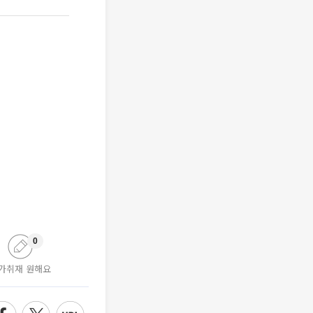
0
가취재 원해요