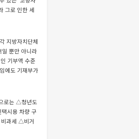
수 있는 '고향사
라 그로 인한 세
 각 지방자치단체
보일 뿐만 아니라
적인 기부액 수준
목임에도 기재부가
목으로는 △청년도
인택시용 차량 구
 비과세 △비거