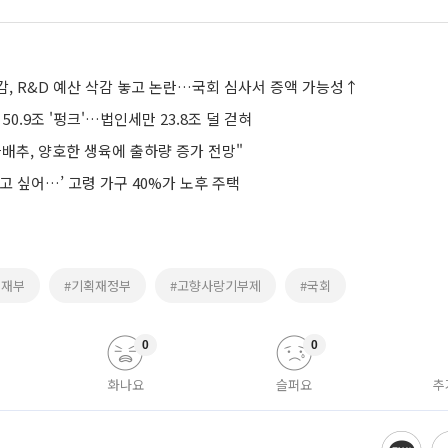
감, R&D 예산 삭감 놓고 논란…국회 심사서 증액 가능성↑
0.9조 '펑크'…법인세만 23.8조 덜 걷혀
배추, 양호한 생육에 출하량 증가 전망"
고 싶어…’ 고령 가구 40%가 노후 주택
기재부
#기획재정부
#고향사랑기부제
#국회
0
0
화나요
슬퍼요
추