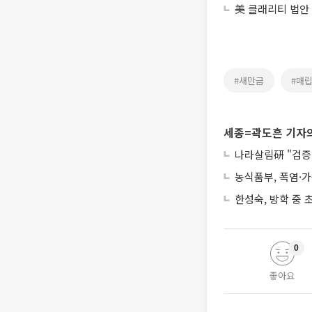
美 클래리티 법안
#새만금
#매
세종=곽도흔 기자의
나라살림硏 "검증 
농식품부, 폭염·
한성숙, 방학 중
0
좋아요