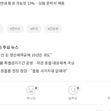
 연내 통과 가능성 13%…상원 문턱서 제동
립
#한덕수
#투자
#간담회
 주요 뉴스
안 된 생산세액공제 10년은 과도"
가뭄 특별관리기간 운영…차관 총괄 대응체계 격상
 초등돌봄 현장 점검…"돌봄 사각지대 없애야"
0
0
화나요
슬퍼요
추