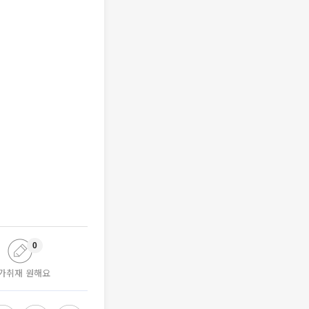
0
가취재 원해요