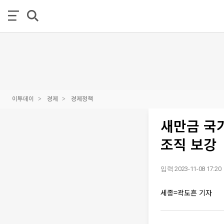
이투데이
경제
경제정책
새만금 국가
조직 보강
입력 2023-11-08 17:20
세종=곽도흔 기자