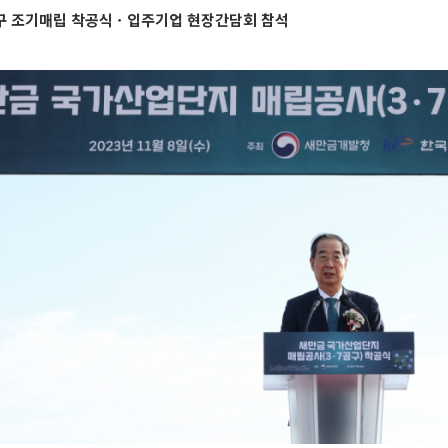
7공구 조기매립 착공식ㆍ입주기업 현장간담회 참석