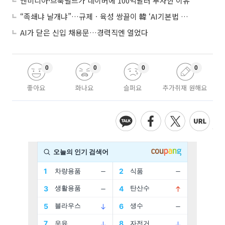
엔비디아·브룩필드가 네이버에 100억달러 투자한 이유
“족쇄냐 날개냐”…규제ㆍ육성 쌍끌이 韓 ‘AI기본법 개정안’ 오늘 시행
AI가 닫은 신입 채용문…경력직엔 열었다
0
0
0
0
좋아요
화나요
슬퍼요
추가취재 원해요