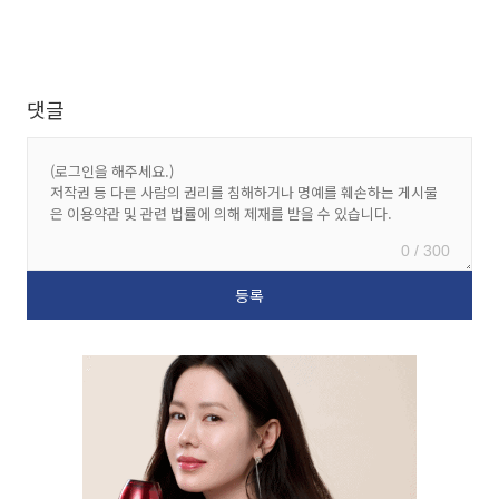
댓글
0 / 300