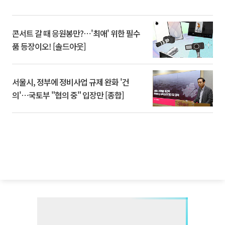
콘서트 갈 때 응원봉만?⋯'최애' 위한 필수
품 등장이오! [솔드아웃]
서울시, 정부에 정비사업 규제 완화 '건
의'⋯국토부 "협의 중" 입장만 [종합]