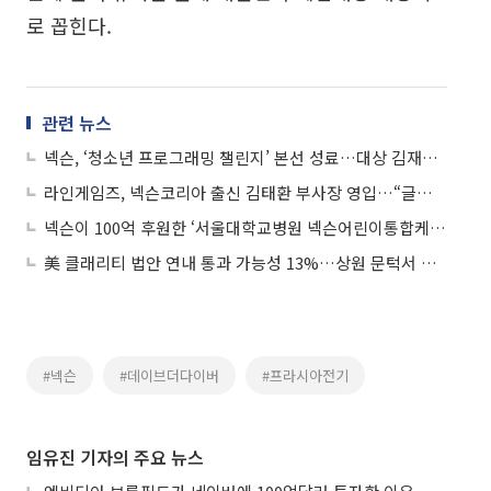
로 꼽힌다.
관련 뉴스
넥슨, ‘청소년 프로그래밍 챌린지’ 본선 성료…대상 김재하 양ㆍ문정후 군
라인게임즈, 넥슨코리아 출신 김태환 부사장 영입…“글로벌 기업으로 도약”
넥슨이 100억 후원한 ‘서울대학교병원 넥슨어린이통합케어센터’ 개원
美 클래리티 법안 연내 통과 가능성 13%…상원 문턱서 제동
#넥슨
#데이브더다이버
#프라시아전기
임유진 기자의 주요 뉴스