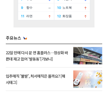
주요뉴스
22일 만에 다시 문 연 홈플러스…정상화 바
쁜데 재고 없어 ‘발동동’[가보니]
입추매직 '불발', 처서매직은 올까요? [해
시태그]