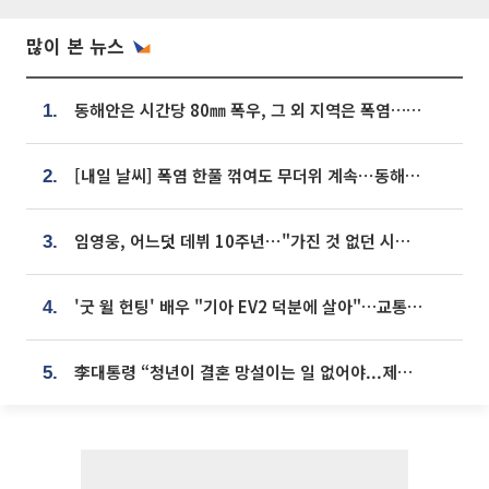
많이 본 뉴스
동해안은 시간당 80㎜ 폭우, 그 외 지역은 폭염…‘극과 극 날씨’
1.
[내일 날씨] 폭염 한풀 꺾여도 무더위 계속⋯동해안 이틀 연속 비
2.
임영웅, 어느덧 데뷔 10주년⋯"가진 것 없던 시절, 내 앞엔 20명의 팬뿐"
3.
'굿 윌 헌팅' 배우 "기아 EV2 덕분에 살아"…교통사고 후 안전성 극찬
4.
李대통령 “청년이 결혼 망설이는 일 없어야...제도상 불이익 조사”
5.