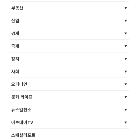
부동산
산업
경제
국제
정치
사회
오피니언
문화·라이프
뉴스발전소
이투데이TV
스페셜리포트