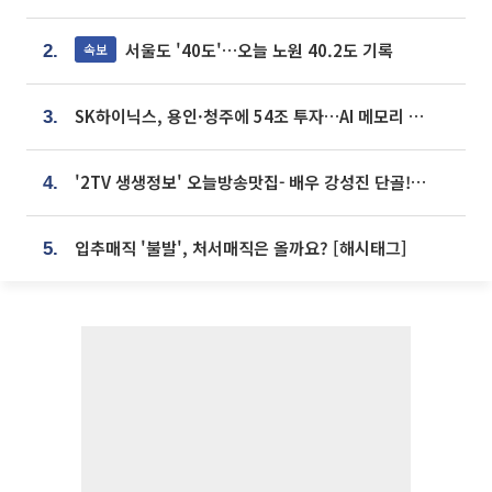
서울도 '40도'…오늘 노원 40.2도 기록
속보
2.
SK하이닉스, 용인·청주에 54조 투자…AI 메모리 생산기지 키운다
3.
'2TV 생생정보' 오늘방송맛집- 배우 강성진 단골! 쌀국수ㆍ푸팟퐁 커리 맛집 '블○○○'
4.
입추매직 '불발', 처서매직은 올까요? [해시태그]
5.