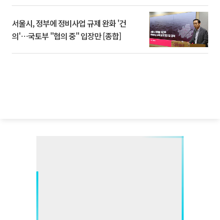
서울시, 정부에 정비사업 규제 완화 '건
의'⋯국토부 "협의 중" 입장만 [종합]