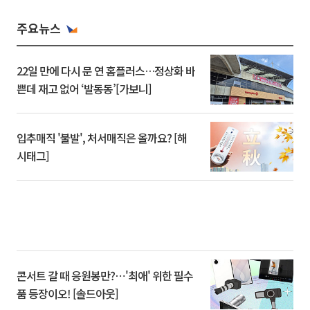
주요뉴스
22일 만에 다시 문 연 홈플러스…정상화 바
쁜데 재고 없어 ‘발동동’[가보니]
입추매직 '불발', 처서매직은 올까요? [해
시태그]
콘서트 갈 때 응원봉만?⋯'최애' 위한 필수
품 등장이오! [솔드아웃]