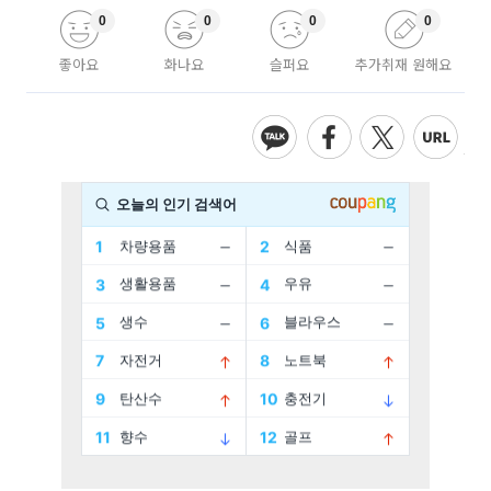
0
0
0
0
좋아요
화나요
슬퍼요
추가취재 원해요