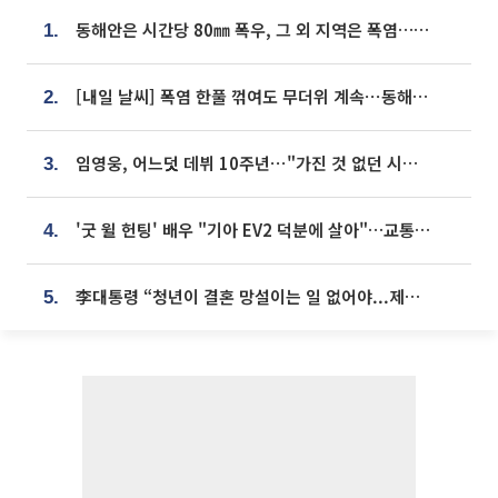
동해안은 시간당 80㎜ 폭우, 그 외 지역은 폭염…‘극과 극 날씨’
1.
[내일 날씨] 폭염 한풀 꺾여도 무더위 계속⋯동해안 이틀 연속 비
2.
임영웅, 어느덧 데뷔 10주년⋯"가진 것 없던 시절, 내 앞엔 20명의 팬뿐"
3.
'굿 윌 헌팅' 배우 "기아 EV2 덕분에 살아"…교통사고 후 안전성 극찬
4.
李대통령 “청년이 결혼 망설이는 일 없어야...제도상 불이익 조사”
5.