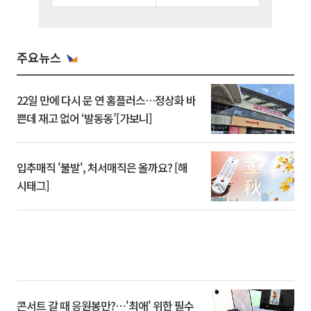
주요뉴스
22일 만에 다시 문 연 홈플러스…정상화 바
쁜데 재고 없어 ‘발동동’[가보니]
입추매직 '불발', 처서매직은 올까요? [해
시태그]
콘서트 갈 때 응원봉만?⋯'최애' 위한 필수