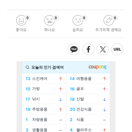
0
0
0
0
좋아요
화나요
슬퍼요
추가취재 원해요