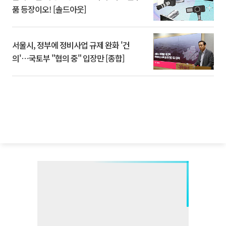
품 등장이오! [솔드아웃]
서울시, 정부에 정비사업 규제 완화 '건
의'⋯국토부 "협의 중" 입장만 [종합]