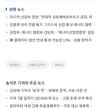
관련 뉴스
러시아 산업부 장관 “현대차 상트페테르부르크 공장, 러 기업이 인수”
친환경 선박 전환 동지 그리스와 산업·통상·에너지 협력 강화
산업부, 에너지 협회와 간담회…'에너지산업연합회' 설립 협력
美 클래리티 법안 연내 통과 가능성 13%…상원 문턱서 제동
#산업부
#에티오피아
#MOU
송석주 기자의 주요 뉴스
김유태 기자의 '밤과 책'…영화와 문학, 서로 다른 언어를 읽다
미국 7월 일자리 2만3000개 감소…고용 둔화 우려 확산
음악부터 여성·건축·독립영화까지…극장 대신 영화제로 즐기는 스크린 여행