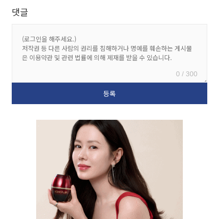
댓글
0 / 300