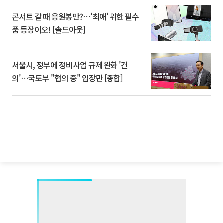
콘서트 갈 때 응원봉만?⋯'최애' 위한 필수
품 등장이오! [솔드아웃]
서울시, 정부에 정비사업 규제 완화 '건
의'⋯국토부 "협의 중" 입장만 [종합]