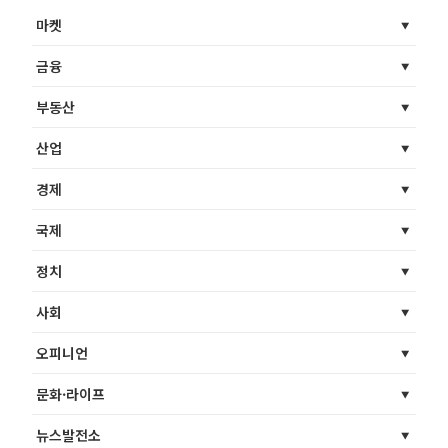
마켓
금융
부동산
산업
경제
국제
정치
사회
오피니언
문화·라이프
뉴스발전소