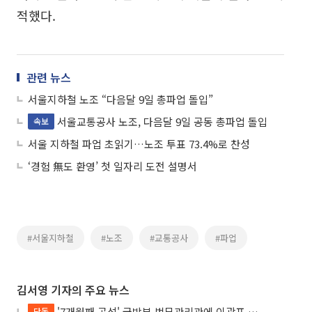
적했다.
관련 뉴스
서울지하철 노조 “다음달 9일 총파업 돌입”
서울교통공사 노조, 다음달 9일 공동 총파업 돌입
속보
서울 지하철 파업 초읽기…노조 투표 73.4%로 찬성
‘경험 無도 환영’ 첫 일자리 도전 설명서
#서울지하철
#노조
#교통공사
#파업
김서영 기자의 주요 뉴스
'7개월째 공석' 국방부 법무관리관에 이광표 변호사 내정
단독