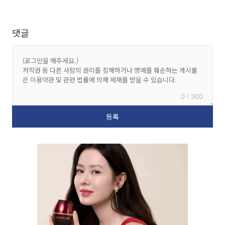
댓글
0 / 300