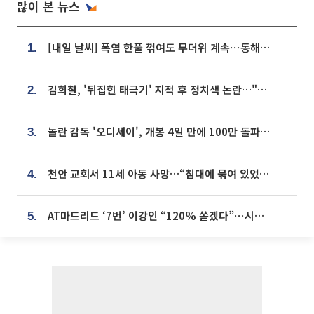
많이 본 뉴스
[내일 날씨] 폭염 한풀 꺾여도 무더위 계속⋯동해안 이틀 연속 비
1.
김희철, '뒤집힌 태극기' 지적 후 정치색 논란…"좌우 떠나 우리나라 국기"
2.
놀란 감독 '오디세이', 개봉 4일 만에 100만 돌파⋯'왕사남' 보다 빠르다
3.
천안 교회서 11세 아동 사망…“침대에 묶여 있었다” 진술 확보
4.
AT마드리드 ‘7번’ 이강인 “120% 쏟겠다”⋯시메오네 감독 “필요한 선수”
5.