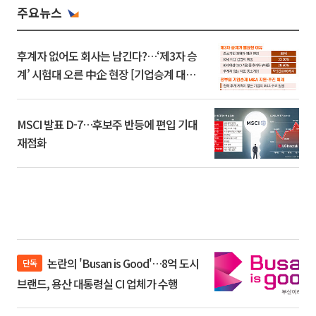
주요뉴스
후계자 없어도 회사는 남긴다?…‘제3자 승
계’ 시험대 오른 中企 현장 [기업승계 대전
환]
MSCI 발표 D-7…후보주 반등에 편입 기대
재점화
논란의 'Busan is Good'…8억 도시
단독
브랜드, 용산 대통령실 CI 업체가 수행