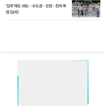
'입추'에도 39도⋯수도권ㆍ강원ㆍ전라 폭
염 [날씨]