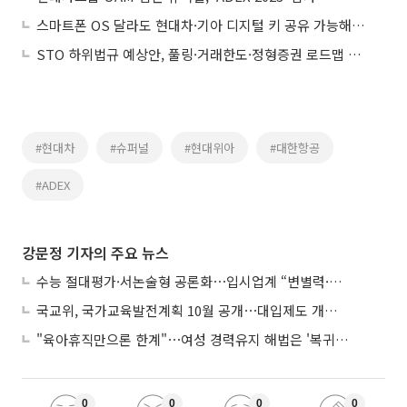
스마트폰 OS 달라도 현대차·기아 디지털 키 공유 가능해진다
STO 하위법규 예상안, 풀링·거래한도·정형증권 로드맵 제시
#현대차
#슈퍼널
#현대위아
#대한항공
#ADEX
강문정 기자의 주요 뉴스
수능 절대평가·서논술형 공론화⋯입시업계 “변별력·사교육 대책 먼저”
국교위, 국가교육발전계획 10월 공개⋯대입제도 개편 공론화 추진
"육아휴직만으론 한계"⋯여성 경력유지 해법은 '복귀 후 유연근무’
0
0
0
0