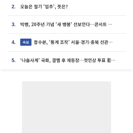
오늘은 절기 '입추', 뜻은?
2.
빅뱅, 20주년 기념 '새 뱅봉' 선보인다⋯콘서트 앞두고 팝업 개최
3.
합수본, '통계 조작' 서울·경기·충북 선관위 등 추가 압수수색
속보
4.
‘나솔사계’ 국화, 결별 후 재등장⋯첫인상 투표 휩쓸고 ‘인기녀’ 등극
5.