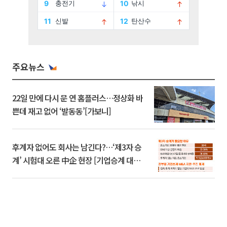
주요뉴스
22일 만에 다시 문 연 홈플러스…정상화 바
쁜데 재고 없어 ‘발동동’[가보니]
후계자 없어도 회사는 남긴다?…‘제3자 승
계’ 시험대 오른 中企 현장 [기업승계 대전
환]