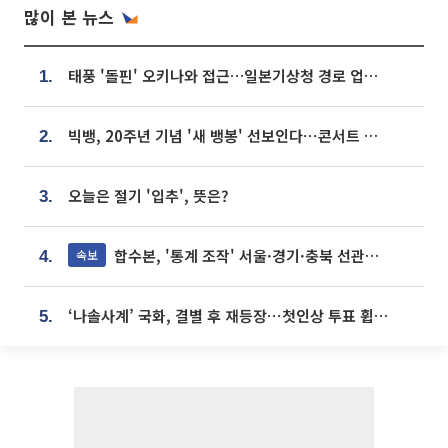
많이 본 뉴스
태풍 '돌핀' 오키나와 접근…일본기상청 경로 업데이트
1.
빅뱅, 20주년 기념 '새 뱅봉' 선보인다⋯콘서트 앞두고 팝업 개최
2.
오늘은 절기 '입추', 뜻은?
3.
합수본, '통계 조작' 서울·경기·충북 선관위 등 추가 압수수색
속보
4.
‘나솔사계’ 국화, 결별 후 재등장⋯첫인상 투표 휩쓸고 ‘인기녀’ 등극
5.