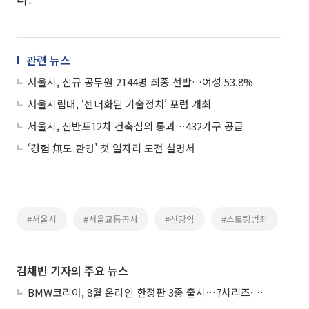
관련 뉴스
서울시, 신규 공무원 2144명 최종 선발…여성 53.8%
서울시립대, ‘젠더화된 기술정치’ 포럼 개최
서울시, 신반포12차 건축심의 통과…432가구 공급
‘경험 無도 환영’ 첫 일자리 도전 설명서
#서울시
#서울교통공사
#신당역
#스토킹범죄
김채빈 기자의 주요 뉴스
BMW코리아, 8월 온라인 한정판 3종 출시…7시리즈·X7·M340i 투어링