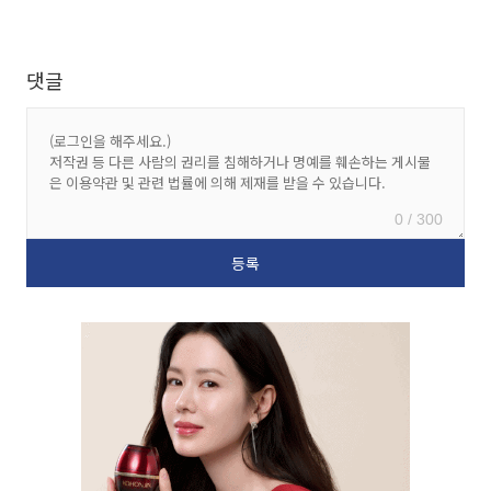
댓글
0 / 300