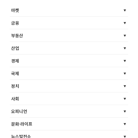
마켓
금융
부동산
산업
경제
국제
정치
사회
오피니언
문화·라이프
뉴스발전소