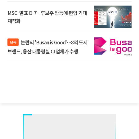
MSCI 발표 D-7…후보주 반등에 편입 기대
재점화
논란의 'Busan is Good'…8억 도시
단독
브랜드, 용산 대통령실 CI 업체가 수행