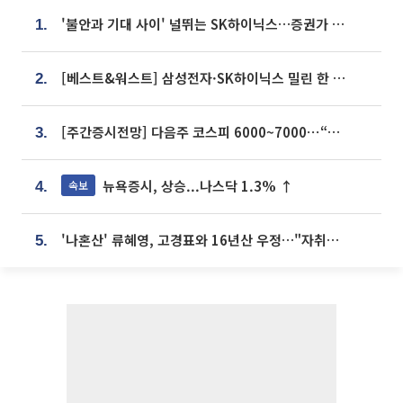
'불안과 기대 사이' 널뛰는 SK하이닉스…증권가 "HBM4·LTA 기반 펀터멘털 견고"
1.
[베스트&워스트] 삼성전자·SK하이닉스 밀린 한 주…상상인증권은 85% 급등
2.
[주간증시전망] 다음주 코스피 6000~7000⋯“外人 수급은 정책이 변수”
3.
뉴욕증시, 상승...나스닥 1.3% ↑
속보
4.
'나혼산' 류혜영, 고경표와 16년산 우정…"자취방서 부모님과 마주쳐"
5.