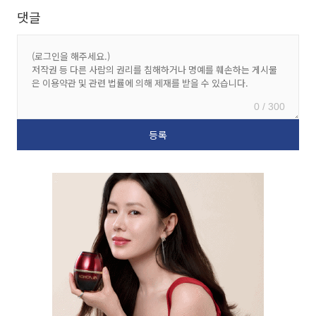
댓글
0 / 300