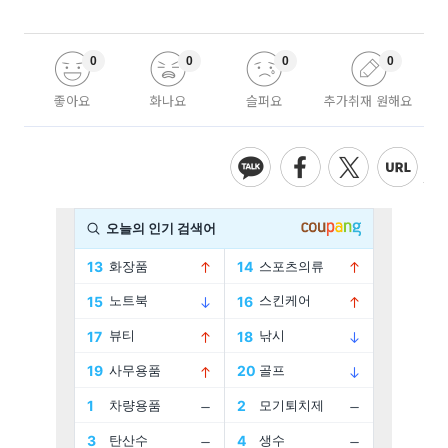
0
0
0
0
좋아요
화나요
슬퍼요
추가취재 원해요