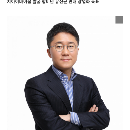
지아이바이옴 발굴 항비만 유산균 연내 상업화 목표