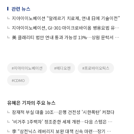
관련 뉴스
지아이이노베이션 “알레르기 치료제, 연내 日에 기술이전”
지아이이노베이션, GI-301·마이크로바이옴 병용요법 유럽 특허 등록 결정
美 클래리티 법안 연내 통과 가능성 13%…상원 문턱서 제동
#지아이이노베이션
#메디오젠
#프로바이오틱스
#CDMO
유혜은 기자의 주요 뉴스
잠재적 부실 대출 10조…은행 건전성 '시한폭탄' 커졌다
‘비거주 1주택자’ 정조준한 세제 개편…다음 스텝은 금융 대책
李 “삼전닉스 레버리지 보완 대책 신속 마련⋯장기 채무 과감히 탕감”