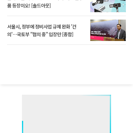
품 등장이오! [솔드아웃]
서울시, 정부에 정비사업 규제 완화 '건
의'⋯국토부 "협의 중" 입장만 [종합]