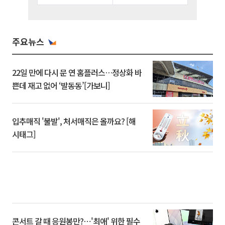
주요뉴스
22일 만에 다시 문 연 홈플러스…정상화 바
쁜데 재고 없어 ‘발동동’[가보니]
입추매직 '불발', 처서매직은 올까요? [해
시태그]
콘서트 갈 때 응원봉만?⋯'최애' 위한 필수