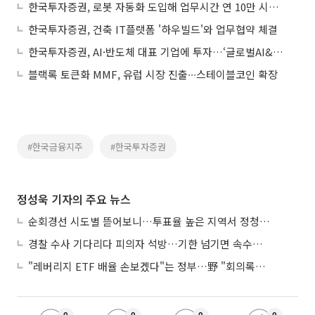
한국투자증권, 로봇 자동화 도입해 업무시간 연 10만 시간 줄여
한국투자증권, 건축 IT플랫폼 '하우빌드'와 업무협약 체결
한국투자증권, AI·반도체 대표 기업에 투자…‘글로벌AI&반도체TOP10’
블랙록 토큰화 MMF, 유럽 시장 진출∙∙∙스테이블코인 확장
#한국금융지주
#한국투자증권
정성욱 기자의 주요 뉴스
순회경선 시도별 뜯어보니…투표율 높은 지역서 정청래 강세
경찰 수사 기다리다 피의자 석방…기한 넘기면 속수무책
"레버리지 ETF 배율 손보겠다"는 정부…野 "회의록부터 내놔야"