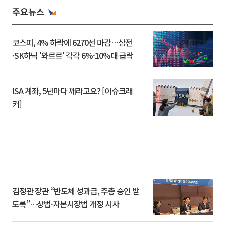
주요뉴스
코스피, 4% 하락에 6270선 마감…삼전
·SK하닉 '와르르' 각각 6%·10%대 급락
ISA 계좌, 5년마다 깨라고요? [이슈크래
커]
김정관 장관 “반도체 성과급, 주총 승인 받
도록”…상법·자본시장법 개정 시사