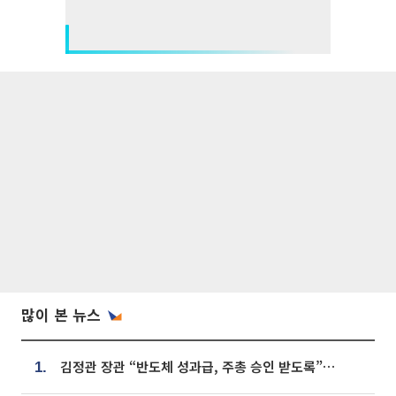
많이 본 뉴스
김정관 장관 “반도체 성과급, 주총 승인 받도록”…상법·자본시장법 개정 시사
1.