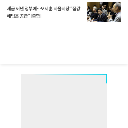
세금 꺼낸 정부에…오세훈 서울시장 “집값
해법은 공급” [종합]