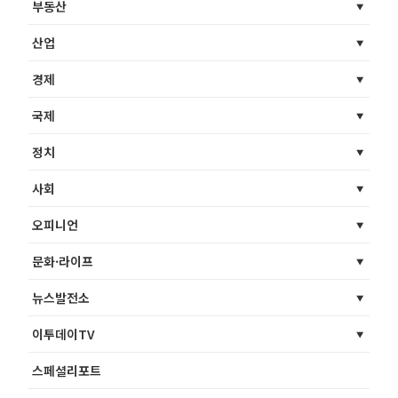
부동산
산업
경제
국제
정치
사회
오피니언
문화·라이프
뉴스발전소
이투데이TV
스페셜리포트