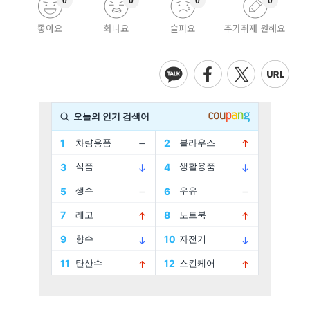
0
0
0
0
좋아요
화나요
슬퍼요
추가취재 원해요