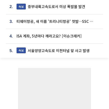
중부내륙고속도로서 미상 폭발물 발견
속보
2.
티웨이항공, 새 이름 '트리니티항공' 첫발…SSC 전략 본격화
3.
ISA 계좌, 5년마다 깨라고요? [이슈크래커]
4.
서울양양고속도로 이천터널 앞 사고 발생
속보
5.