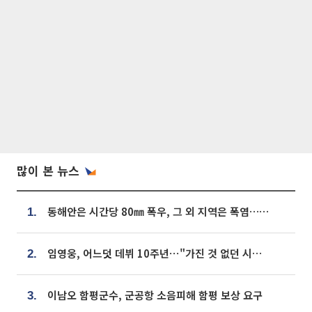
많이 본 뉴스
동해안은 시간당 80㎜ 폭우, 그 외 지역은 폭염…‘극과 극 날씨’
1.
임영웅, 어느덧 데뷔 10주년⋯"가진 것 없던 시절, 내 앞엔 20명의 팬뿐"
2.
이남오 함평군수, 군공항 소음피해 함평 보상 요구
3.