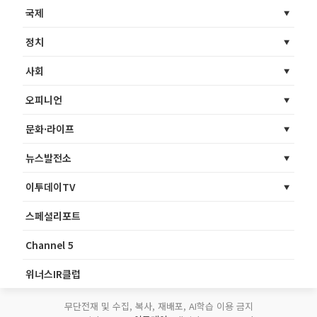
국제
정치
사회
오피니언
문화·라이프
뉴스발전소
이투데이TV
스페셜리포트
Channel 5
위너스IR클럽
무단전재 및 수집, 복사, 재배포, AI학습 이용 금지