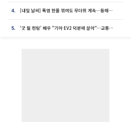
[내일 날씨] 폭염 한풀 꺾여도 무더위 계속⋯동해안 이틀 연속 비
4.
'굿 윌 헌팅' 배우 "기아 EV2 덕분에 살아"…교통사고 후 안전성 극찬
5.