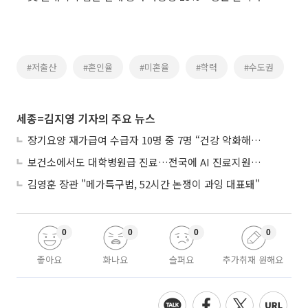
#저출산
#혼인율
#미혼율
#학력
#수도권
세종=김지영 기자의 주요 뉴스
장기요양 재가급여 수급자 10명 중 7명 “건강 악화해도 집에서”
보건소에서도 대학병원급 진료…전국에 AI 진료지원도구 보급
김영훈 장관 "메가특구법, 52시간 논쟁이 과잉 대표돼"
0
0
0
0
좋아요
화나요
슬퍼요
추가취재 원해요