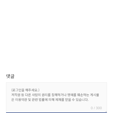
댓글
0 / 300