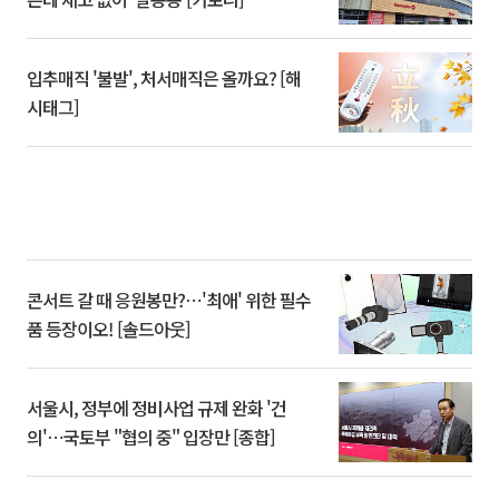
입추매직 '불발', 처서매직은 올까요? [해
시태그]
콘서트 갈 때 응원봉만?⋯'최애' 위한 필수
품 등장이오! [솔드아웃]
서울시, 정부에 정비사업 규제 완화 '건
의'⋯국토부 "협의 중" 입장만 [종합]