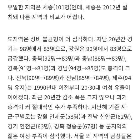
유일한 지역은 세종(101명)인데, 세종은 2012년 설
치돼 다른 지역과 비교가 어렵다.
도지역은 성비 불균형이 더 심각하다. 지난 20년간 경
기는 98명에서 83명으로, 강원은 90명에서 83명으로
급감했다. 충북(92명→83명)과 충남(88명→83명),
경북(91명→81명)과 경남(94명→85명)도 충격이 크
다. 전북(90명→89명)과 전남(85명→84명), 제주(94
명 유지)는 1990년대 이전부터 20·30대 여성 유출이
이어졌다. 최근 20년간 감소 폭은 크지 않으나 과거
충격이 커 절대적인 수가 부족하다. 지난해 기준 시·
군·구별로는 강원 인제군(58명)과 전남 신안군(62명),
경기 연천군(63명), 경북 청송군(67명) 등 군지역의
젊은 여성 부족이 심각했다. 서울 외 지역의 남성들은