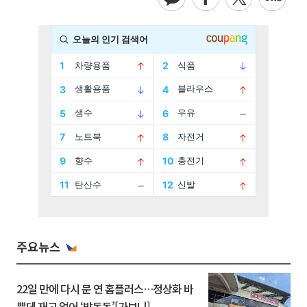
주요뉴스
22일 만에 다시 문 연 홈플러스…정상화 바
쁜데 재고 없어 ‘발동동’[가보니]