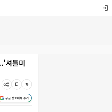
..'셔틀미
구글 선호매체 추가