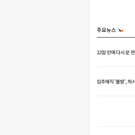
주요뉴스
22일 만에 다시 문 
입추매직 '불발', 처