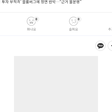
시 투자 부적격’ 블룸버그에 정면 반박…“근거 불분명”
0
0
화나요
슬퍼요
추