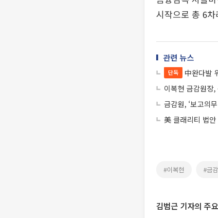
시작으로 총 6차
관련 뉴스
中완다발 
단독
이복현 금감원장,
금감원, ‘보고의무
美 클래리티 법안
#이복현
#금
김범근 기자의 주요