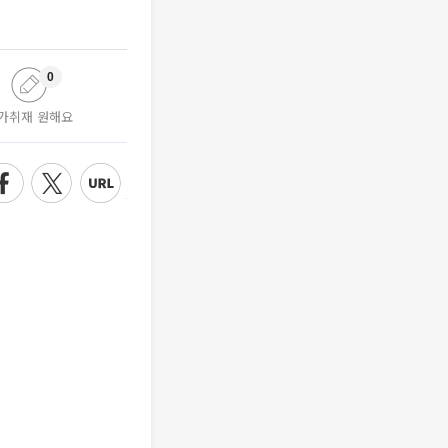
0
가취재 원해요