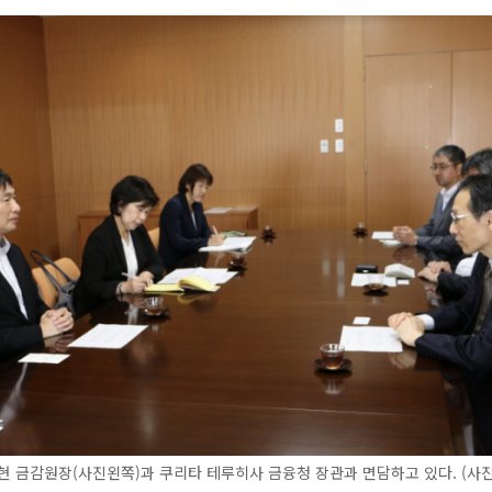
현 금감원장(사진왼쪽)과 쿠리타 테루히사 금융청 장관과 면담하고 있다. (사