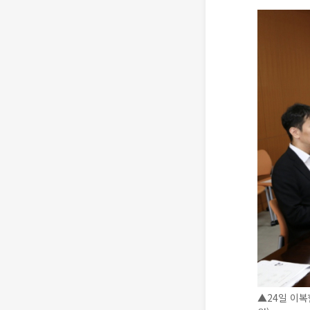
▲24일 이복