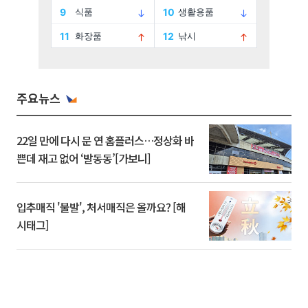
주요뉴스
22일 만에 다시 문 연 홈플러스…정상화 바
쁜데 재고 없어 ‘발동동’[가보니]
입추매직 '불발', 처서매직은 올까요? [해
시태그]