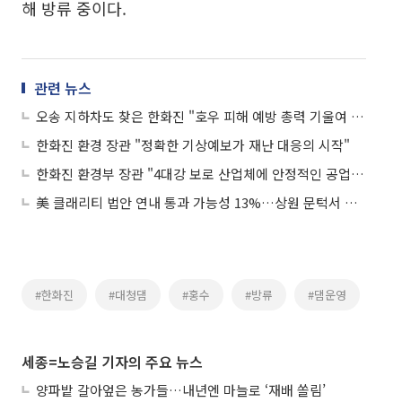
해 방류 중이다.
관련 뉴스
오송 지하차도 찾은 한화진 "호우 피해 예방 총력 기울여 달라"
한화진 환경 장관 "정확한 기상예보가 재난 대응의 시작"
한화진 환경부 장관 "4대강 보로 산업체에 안정적인 공업용수 공급"
美 클래리티 법안 연내 통과 가능성 13%…상원 문턱서 제동
#한화진
#대청댐
#홍수
#방류
#댐운영
세종=노승길 기자의 주요 뉴스
양파밭 갈아엎은 농가들…내년엔 마늘로 ‘재배 쏠림’