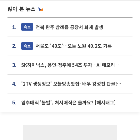
많이 본 뉴스
전북 완주 삼례읍 공장서 화재 발생
속보
1.
서울도 '40도'…오늘 노원 40.2도 기록
속보
2.
SK하이닉스, 용인·청주에 54조 투자…AI 메모리 생산기지 키운다
3.
'2TV 생생정보' 오늘방송맛집- 배우 강성진 단골! 쌀국수ㆍ푸팟퐁 커리 맛집 '블○○○'
4.
입추매직 '불발', 처서매직은 올까요? [해시태그]
5.