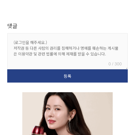
댓글
0 / 300