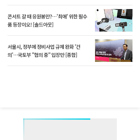
콘서트 갈 때 응원봉만?⋯'최애' 위한 필수
품 등장이오! [솔드아웃]
서울시, 정부에 정비사업 규제 완화 '건
의'⋯국토부 "협의 중" 입장만 [종합]