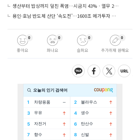
생산부터 밥상까지 덮친 폭염…시금치 43%ㆍ열무 28% 급등
용인·호남 반도체 산단 ‘속도전’…1600조 메가투자 이행 총력
0
0
0
0
좋아요
화나요
슬퍼요
추가취재 원해요