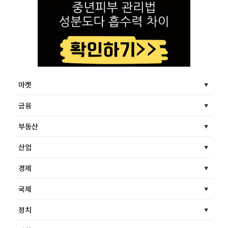
마켓
금융
부동산
산업
경제
국제
정치