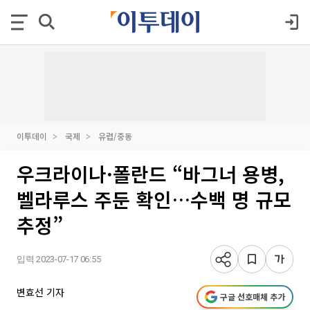
이투데이
국제
유럽/중동
우크라이나·폴란드 “바그너 용병,
벨라루스 주둔 확인…수백 명 규모
추정”
입력 2023-07-17 06:55
변효선 기자
구글 선호매체 추가