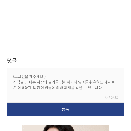
댓글
0 / 300