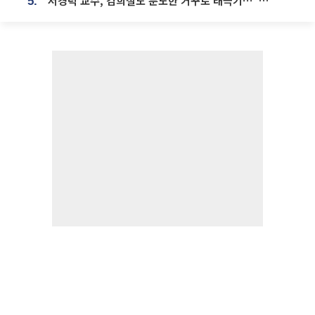
서경덕 교수, 김희철도 분노한 거꾸로 태극기⋯"엉터리는 아냐, 아쉬울 뿐"
5.