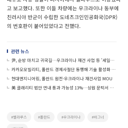
고 보고했다. 또한 이들 차량에는 우크라이나 동부에
친러시아 반군이 수립한 도네츠크인민공화국(DPR)
의 번호판이 붙어있었다고 전했다.
관련 뉴스
尹, 순방 마치고 귀국길…우크라이나 재건 사업 등 '세일즈 외교' 총력
카카오모빌리티, 폴란드 경제사절단 동행해 기술 활성화 방안 논의
현대엔지니어링, 폴란드 원전·우크라이나 재건사업 MOU
美 클래리티 법안 연내 통과 가능성 13%…상원 문턱서 제동
#벨라루스
#폴란드
#우크라이나
#바그너