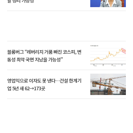
말 정리 가능성”
블룸버그 “레버리지 거품 빠진 코스피, 변
동성 최악 국면 지났을 가능성”
영업익으로 이자도 못 낸다…건설 한계기
업 5년 새 62→173곳