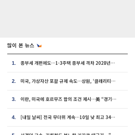
많이 본 뉴스
종부세 개편에도…1·3주택 종부세 격차 2028년부터 확대
1.
미국, 가상자산 포괄 규제 속도…상원, ‘클래리티법’ 9월 절차투표 추진
2.
이란, 미국에 호르무즈 합의 조건 제시…美 “경기 아직 안 끝나” [종합]
3.
[내일 날씨] 전국 무더위 계속…10일 낮 최고 34도 육박
4.