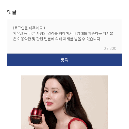
댓글
0 / 300