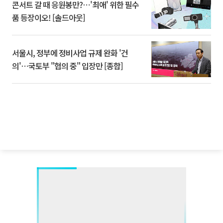
콘서트 갈 때 응원봉만?⋯'최애' 위한 필수
품 등장이오! [솔드아웃]
서울시, 정부에 정비사업 규제 완화 '건
의'⋯국토부 "협의 중" 입장만 [종합]