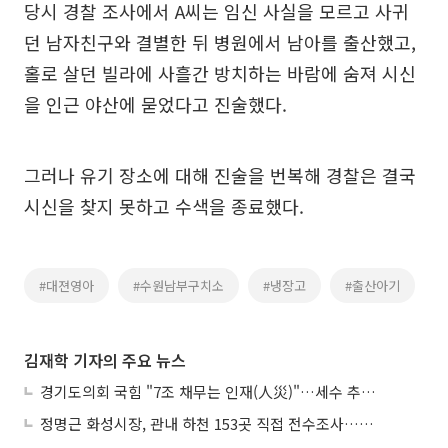
당시 경찰 조사에서 A씨는 임신 사실을 모르고 사귀
던 남자친구와 결별한 뒤 병원에서 남아를 출산했고,
홀로 살던 빌라에 사흘간 방치하는 바람에 숨져 시신
을 인근 야산에 묻었다고 진술했다.
그러나 유기 장소에 대해 진술을 번복해 경찰은 결국
시신을 찾지 못하고 수색을 종료했다.
#대젼영아
#수원남부구치소
#냉장고
#출산아기
김재학 기자의 주요 뉴스
경기도의회 국힘 "7조 채무는 인재(人災)"…세수 추계 조작 의혹 제기
정명근 화성시장, 관내 하천 153곳 직접 전수조사…불법시설 정비