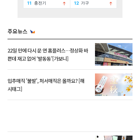
주요뉴스
22일 만에 다시 문 연 홈플러스…정상화 바
쁜데 재고 없어 ‘발동동’[가보니]
입추매직 '불발', 처서매직은 올까요? [해
시태그]