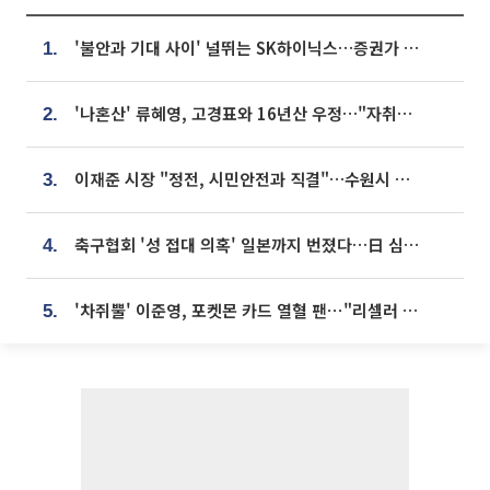
'불안과 기대 사이' 널뛰는 SK하이닉스…증권가 "HBM4·LTA 기반 펀터멘털 견고"
1.
'나혼산' 류혜영, 고경표와 16년산 우정…"자취방서 부모님과 마주쳐"
2.
이재준 시장 "정전, 시민안전과 직결"…수원시 비상대응체계 가동
3.
축구협회 '성 접대 의혹' 일본까지 번졌다…日 심판 실명 공개
4.
'차쥐뿔' 이준영, 포켓몬 카드 열혈 팬⋯"리셀러 처단할 것"
5.