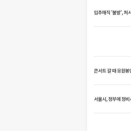
입추매직 '불발', 처
콘서트 갈 때 응원봉만
서울시, 정부에 정비사