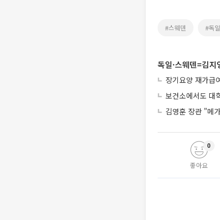
#스웨덴
#독
독일·스웨덴=김지영
장기요양 재가급여 
보건소에서도 대학
김영훈 장관 "메가
0
좋아요