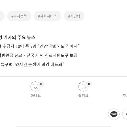
일
#복지정책
#사회서비스
#최연혁
 기자의 주요 뉴스
수급자 10명 중 7명 “건강 악화해도 집에서”
병원급 진료…전국에 AI 진료지원도구 보급
특구법, 52시간 논쟁이 과잉 대표돼"
0
0
화나요
슬퍼요
추