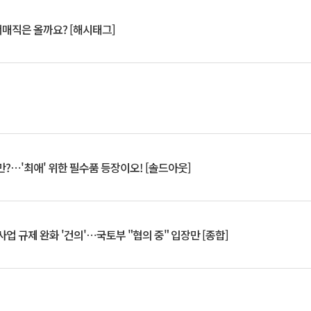
서매직은 올까요? [해시태그]
?⋯'최애' 위한 필수품 등장이오! [솔드아웃]
업 규제 완화 '건의'⋯국토부 "협의 중" 입장만 [종합]