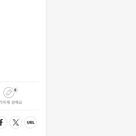
0
가취재 원해요