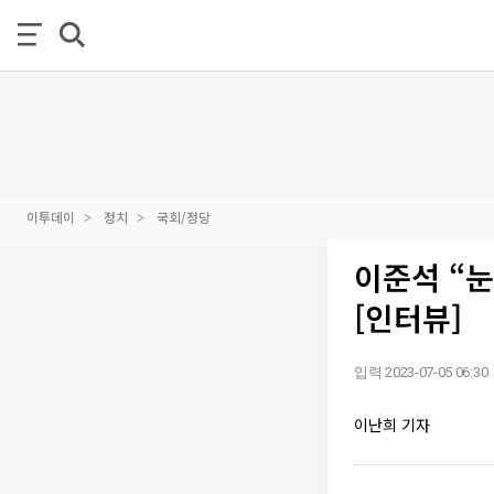
이투데이
정치
국회/정당
이준석 “눈
[인터뷰]
입력 2023-07-05 06:30
이난희 기자