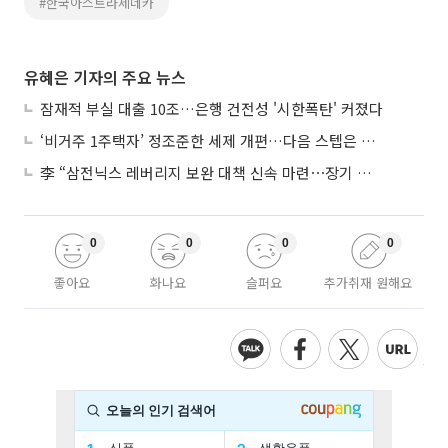
#한국아스트라제네카
유혜은 기자의 주요 뉴스
잠재적 부실 대출 10조…은행 건전성 '시한폭탄' 커졌다
‘비거주 1주택자’ 정조준한 세제 개편…다음 스텝은 금융 대책
李 “삼전닉스 레버리지 보완 대책 신속 마련⋯장기 채무 과감히 탕감”
0
0
0
0
좋아요
화나요
슬퍼요
추가취재 원해요