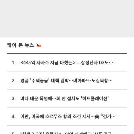
많이 본 뉴스
3445억 자사주 지급 마쳤는데...삼성전자 DX노조, 뒤늦은 '떼쓰기 집회'
1.
영끌 '주택공급' 대책 임박⋯비아파트·도심복합까지 총동원
2.
바다 태운 폭염에…회 한 접시도 ‘히트플레이션’
3.
이란, 미국에 호르무즈 합의 조건 제시…美 “경기 아직 안 끝나” [종합]
4.