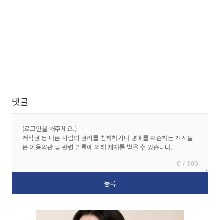
댓글
0 / 300