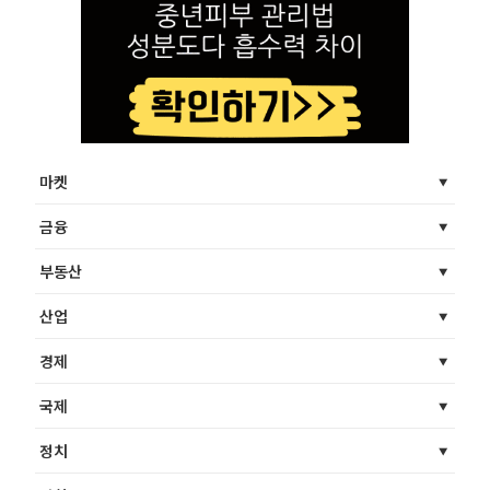
마켓
금융
부동산
산업
경제
국제
정치