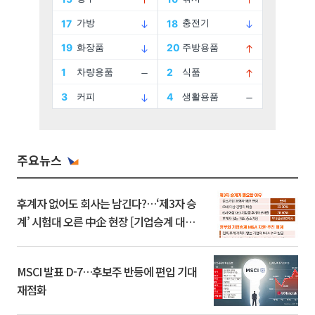
주요뉴스
후계자 없어도 회사는 남긴다?…‘제3자 승
계’ 시험대 오른 中企 현장 [기업승계 대전
환]
MSCI 발표 D-7…후보주 반등에 편입 기대
재점화