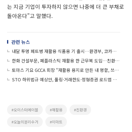
는 지금 기업이 투자하지 않으면 나중에 더 큰 부채로
돌아온다”고 말했다.
관련 뉴스
내달 투명 페트병 재활용 식품용 기 출시…환경부, 코카콜라·매일유업 등과 MOU
한화 건설부문, 폐플라스틱 재활용 한 근무복 도입…친환경 활동 앞장
토마스 기요 GCCA 회장 “재활용 용지로 만든 내 명함, 쓰레기인가?”
STO 하위법규 예상안, 풀링·거래한도·정형증권 로드맵 제시
#오이스터에이블
#재활용
#친환경
#오늘의분리수거
#이마트