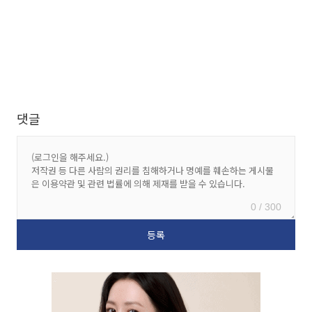
댓글
0 / 300