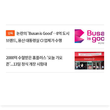
논란의 'Busan is Good'…8억 도시
단독
브랜드, 용산 대통령실 CI 업체가 수행
2000억 수혈받은 홈플러스 ‘오늘 가오
픈’...13일 정식 개장 시험대