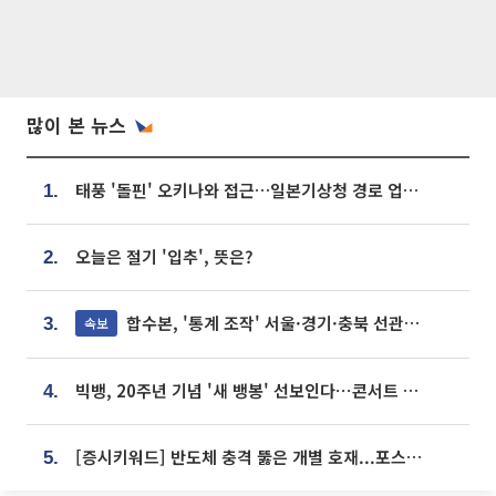
많이 본 뉴스
태풍 '돌핀' 오키나와 접근…일본기상청 경로 업데이트
1.
오늘은 절기 '입추', 뜻은?
2.
합수본, '통계 조작' 서울·경기·충북 선관위 등 추가 압수수색
속보
3.
빅뱅, 20주년 기념 '새 뱅봉' 선보인다⋯콘서트 앞두고 팝업 개최
4.
[증시키워드] 반도체 충격 뚫은 개별 호재...포스코퓨처엠·에코프로·한화솔루션 '눈길'
5.