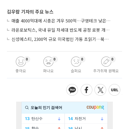
김우람 기자의 주요 뉴스
매출 4000억대에 시총은 겨우 500억…구영테크 낮은 몸값에 저가 승계 마무리
라온로보틱스, 국내 유일 차세대 반도체 공정 로봇 개발 ‘고객사 테스트 진행’
신성에스티, 2300억 규모 미국법인 가동 초읽기…북미 ESS 공략 본격화
0
0
0
0
좋아요
화나요
슬퍼요
추가취재 원해요