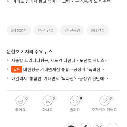
‘아파도 집에서 늙고 싶어…’ 고령 가구 40%가 노후 주택
#삼성물산
#두산건설
#한신공영
#GS건설
문현호 기자의 주요 뉴스
새출발 트리니티항공, 재도약 나선다…노선별 서비스 차별화
대한항공 기내면세점 통합…공정위 “독과점 여부 따진다”
단독
마일리지 ‘통합안’·기내면세 ‘독과점’…공정위 판단에 쏠린 눈
0
0
0
0
좋아요
화나요
슬퍼요
추가취재 원해요