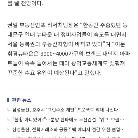
를 낼 전망이다.
권일 부동산인포 리서치팀장은 “한동안 주춤했던 동
대문구 일대 뉴타운 내 정비사업들이 속도를 내면서
서울 동북권의 부동산지형이 바뀌고 있다”며 “이문·
휘경뉴타운은 3000~4000가구의 브랜드 대단지 아파
트들이 속속 들어서는 데다 광역교통체계도 갖춰져
꾸준한 수요 유입이 예상된다”고 말했다.
관련 뉴스
삼성물산, 호주서 ‘그린수소 개발’ 프로젝트 확대 나선다
"불황 아니었어?"…분양 한파에도 두산건설, '위브' 브랜드로 연달아 완판
삼성물산, 전력거래소와 공동주택 에너지 절감 위한 협업 추진