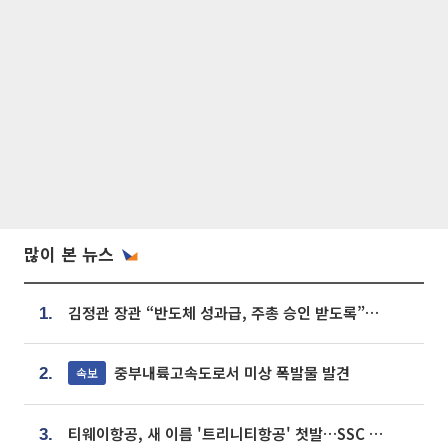
많이 본 뉴스
김정관 장관 “반도체 성과급, 주총 승인 받도록”…상법·자본시장법 개정 시사
1.
중부내륙고속도로서 미상 폭발물 발견
속보
2.
티웨이항공, 새 이름 '트리니티항공' 첫발…SSC 전략 본격화
3.