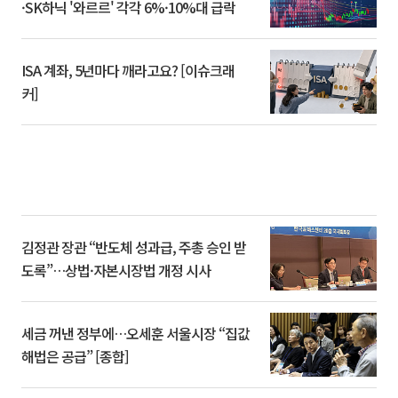
·SK하닉 '와르르' 각각 6%·10%대 급락
ISA 계좌, 5년마다 깨라고요? [이슈크래
커]
김정관 장관 “반도체 성과급, 주총 승인 받
도록”…상법·자본시장법 개정 시사
세금 꺼낸 정부에…오세훈 서울시장 “집값
해법은 공급” [종합]