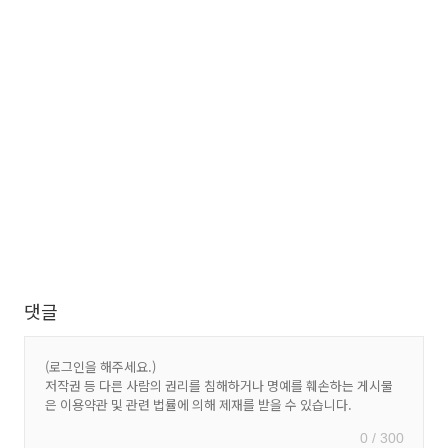
댓글
0 / 300