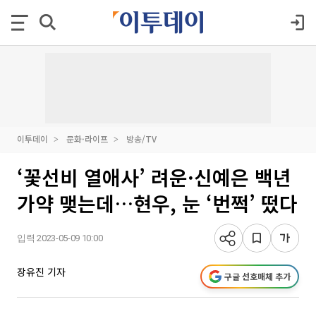
이투데이
문화·라이프
방송/TV
‘꽃선비 열애사’ 려운·신예은 백년
가약 맺는데…현우, 눈 ‘번쩍’ 떴다
입력 2023-05-09 10:00
장유진 기자
구글 선호매체 추가