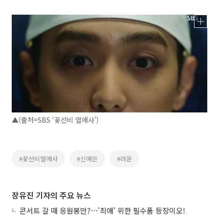
▲(출처=SBS ‘꽃선비 열애사’)
#꽃선비열애사
#신예은
#려운
장유진 기자의 주요 뉴스
콘서트 갈 때 응원봉만?⋯'최애' 위한 필수품 등장이오!