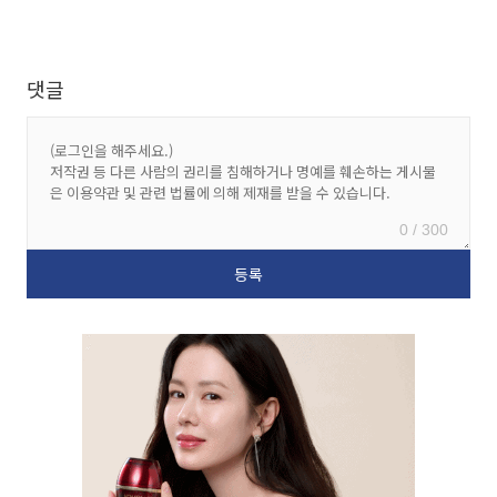
댓글
0 / 300