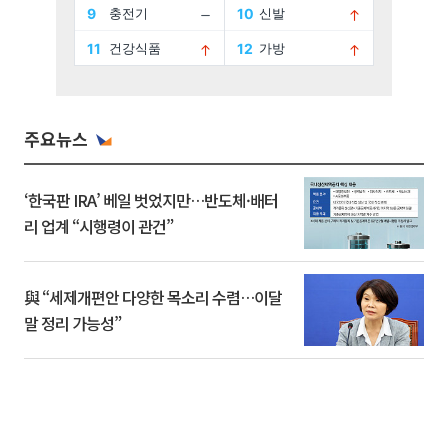
주요뉴스
‘한국판 IRA’ 베일 벗었지만…반도체·배터
리 업계 “시행령이 관건”
與 “세제개편안 다양한 목소리 수렴…이달
말 정리 가능성”