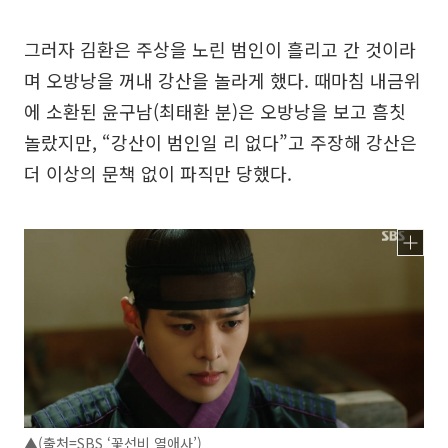
그러자 김환은 주상을 노린 범인이 흘리고 간 것이라
며 오방낭을 꺼내 강산을 놀라게 했다. 때마침 내금위
에 소환된 윤구남(최태환 분)은 오방낭을 보고 흠칫
놀랐지만, “강산이 범인일 리 없다”고 주장해 강산은
더 이상의 문책 없이 파직만 당했다.
▲(출처=SBS ‘꽃선비 열애사’)