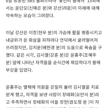
8일 방송된 SBS 월화드라마 ‘꽃선비 열애사’ 15회에
서는 윤단오(신예은 분)와 강산(려운)이 미래에 대해
약속하는 모습이 그려졌다.
이날 강산은 이창(현우 분)의 가슴에 활을 명중시키고
내금위가 쏜 화살을 피하려다 언덕에서 굴러떨어져
쓰러졌지만, 김치운(배현경 분)의 도움으로 목숨을 구
했다. 같은 시각, 김시열(강훈 분)은 윤홍주(조혜주
분) 앞에 나타난 자객들을 순식간에 제압하다가 팔에
부상을 입었다.
윤홍주는 별채에 의원을 은밀히 불러 김시열을 치료
받게 했고, 자객을 보낸 사람이 장태화(오만석 분)라
고 추측하면서 장태화의 아들 장현(권도형 분 )이 자