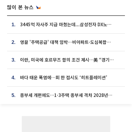
많이 본 뉴스
3445억 자사주 지급 마쳤는데...삼성전자 DX노조, 뒤늦은 '떼쓰기 집회'
1.
영끌 '주택공급' 대책 임박⋯비아파트·도심복합까지 총동원
2.
이란, 미국에 호르무즈 합의 조건 제시…美 “경기 아직 안 끝나” [종합]
3.
바다 태운 폭염에…회 한 접시도 ‘히트플레이션’
4.
종부세 개편에도…1·3주택 종부세 격차 2028년부터 확대
5.