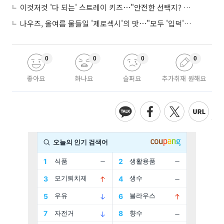
이것저것 '다 되는' 스트레이 키즈⋯"안전한 선택지? 도전이 재밌죠"
나우즈, 올여름 물들일 '제로섹시'의 맛⋯"모두 '입덕'시킬 것"
0
0
0
0
좋아요
화나요
슬퍼요
추가취재 원해요