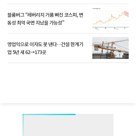
블룸버그 “레버리지 거품 빠진 코스피, 변
동성 최악 국면 지났을 가능성”
영업익으로 이자도 못 낸다…건설 한계기
업 5년 새 62→173곳