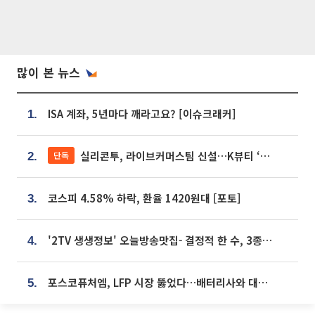
많이 본 뉴스
ISA 계좌, 5년마다 깨라고요? [이슈크래커]
1.
실리콘투, 라이브커머스팀 신설…K뷰티 ‘글로벌 판매망’ 확대[K뷰티 라방戰]
단독
2.
코스피 4.58% 하락, 환율 1420원대 [포토]
3.
'2TV 생생정보' 오늘방송맛집- 결정적 한 수, 3종 메밀면! 메밀 소바 맛집 '의○○○○'
4.
포스코퓨처엠, LFP 시장 뚫었다…배터리사와 대규모 장기 공급 합의
5.