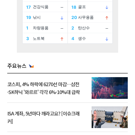
주요뉴스
코스피, 4% 하락에 6270선 마감…삼전
·SK하닉 '와르르' 각각 6%·10%대 급락
ISA 계좌, 5년마다 깨라고요? [이슈크래
커]