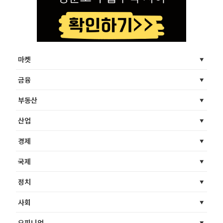
마켓
금융
부동산
산업
경제
국제
정치
사회
오피니언