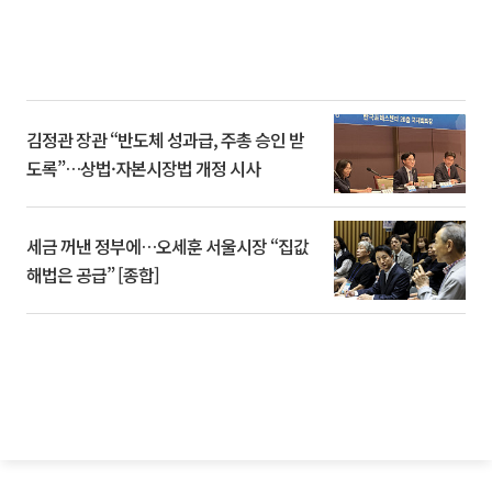
김정관 장관 “반도체 성과급, 주총 승인 받
도록”…상법·자본시장법 개정 시사
세금 꺼낸 정부에…오세훈 서울시장 “집값
해법은 공급” [종합]