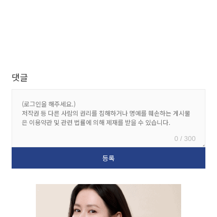
댓글
0 / 300