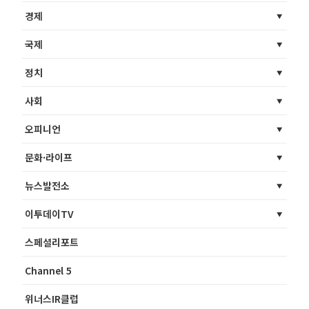
경제
국제
정치
사회
오피니언
문화·라이프
뉴스발전소
이투데이TV
스페셜리포트
Channel 5
위너스IR클럽