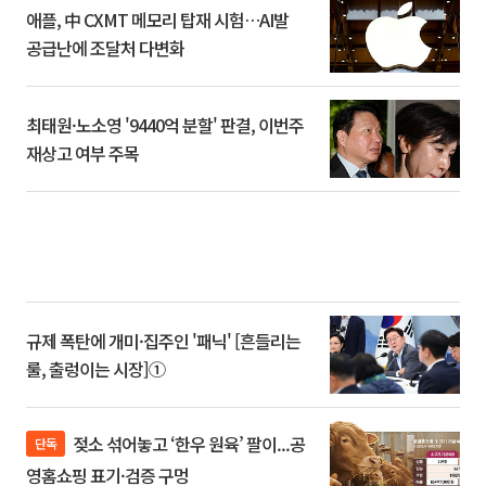
애플, 中 CXMT 메모리 탑재 시험…AI발
공급난에 조달처 다변화
최태원·노소영 '9440억 분할' 판결, 이번주
재상고 여부 주목
규제 폭탄에 개미·집주인 '패닉' [흔들리는
룰, 출렁이는 시장]①
젖소 섞어놓고 ‘한우 원육’ 팔이...공
단독
영홈쇼핑 표기·검증 구멍