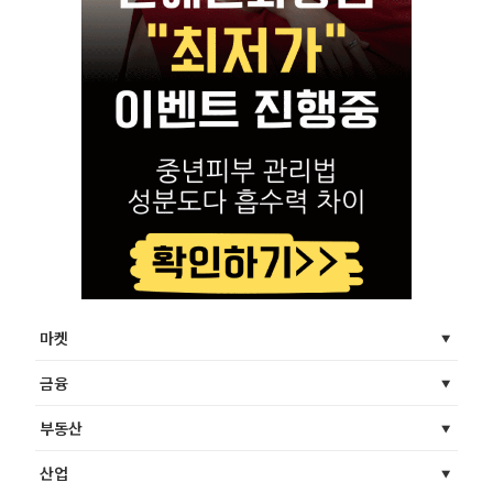
마켓
금융
부동산
산업