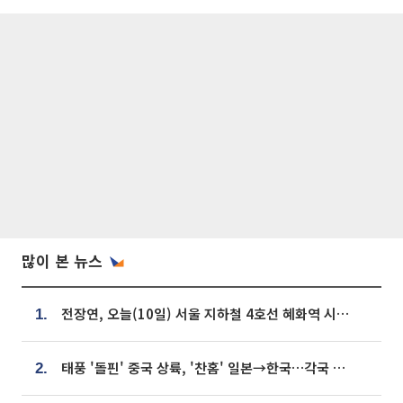
많이 본 뉴스
전장연, 오늘(10일) 서울 지하철 4호선 혜화역 시위…1호선 용산역 무정차
1.
태풍 '돌핀' 중국 상륙, '찬홈' 일본→한국…각국 기상청 예상 경로는?
2.