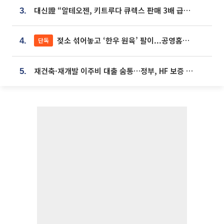
대신證 “알테오젠, 키트루다 큐렉스 판매 3배 급증…목표가 41만원 상향”
3.
젖소 섞어놓고 ‘한우 원육’ 팔이...공영홈쇼핑 표기·검증 구멍
단독
4.
재건축·재개발 이주비 대출 숨통…정부, HF 보증 신설 추진
5.