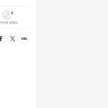
0
가취재 원해요