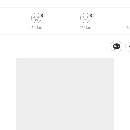
0
0
화나요
슬퍼요
추