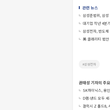
관련 뉴스
삼성준법위, 삼성
대기업 작년 4분기
삼성전자, 반도체
美 클래리티 법안
#삼성전자
권태성 기자의 주요
SK하이닉스, 용인
D램·낸드 모두 세
갤럭시 Z 폴드8,