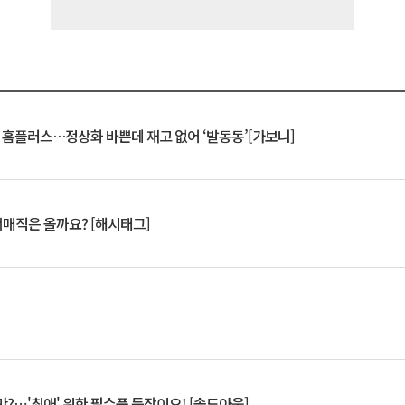
연 홈플러스…정상화 바쁜데 재고 없어 ‘발동동’[가보니]
서매직은 올까요? [해시태그]
?⋯'최애' 위한 필수품 등장이오! [솔드아웃]