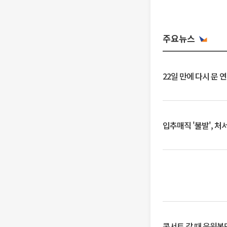
주요뉴스
22일 만에 다시 문 
입추매직 '불발', 처
콘서트 갈 때 응원봉만