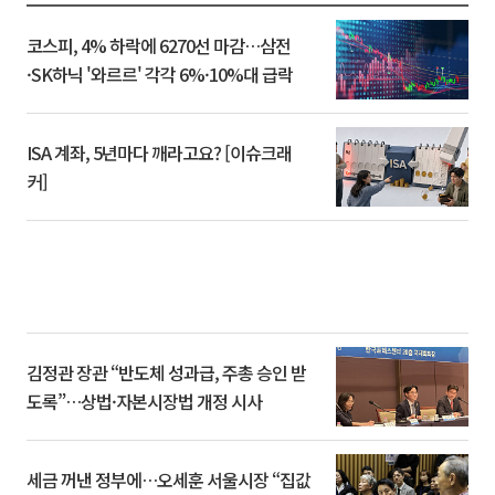
코스피, 4% 하락에 6270선 마감…삼전
·SK하닉 '와르르' 각각 6%·10%대 급락
ISA 계좌, 5년마다 깨라고요? [이슈크래
커]
김정관 장관 “반도체 성과급, 주총 승인 받
도록”…상법·자본시장법 개정 시사
세금 꺼낸 정부에…오세훈 서울시장 “집값