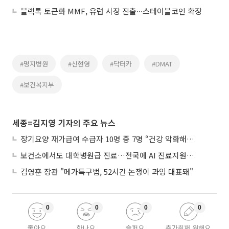
블랙록 토큰화 MMF, 유럽 시장 진출∙∙∙스테이블코인 확장
#명지병원
#신현영
#닥터카
#DMAT
#보건복지부
세종=김지영 기자의 주요 뉴스
장기요양 재가급여 수급자 10명 중 7명 “건강 악화해도 집에서”
보건소에서도 대학병원급 진료…전국에 AI 진료지원도구 보급
김영훈 장관 "메가특구법, 52시간 논쟁이 과잉 대표돼"
0
0
0
0
좋아요
화나요
슬퍼요
추가취재 원해요