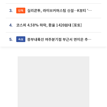
실리콘투, 라이브커머스팀 신설…K뷰티 ‘글로벌 판매망’ 확대[K뷰티 라방戰]
단독
3.
코스피 4.58% 하락, 환율 1420원대 [포토]
4.
중부내륙선 여주분기점 부근서 연이은 추돌사고 발생
속보
5.