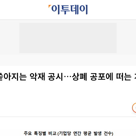
쏟아지는 악재 공시…상폐 공포에 떠는