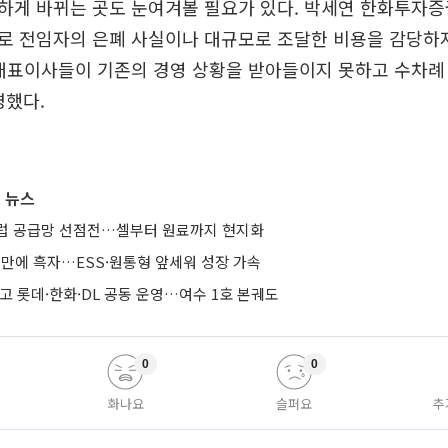
하게 바뀌는 곳도 눈여겨볼 필요가 있다. 박세연 한화투자증
로 전임자의 은폐 사실이나 대규모로 조달한 비용을 감당하
 대표이사들이 기존의 경영 상황을 받아들이지 못하고 수차례
명했다.
 뉴스
유럽 공급망 선점전…셀부터 원료까지 현지화
기 만에 흑자…ESS·원통형 앞세워 성장 가속
줄이고 롯데·한화·DL 공동 운영…여수 1호 본궤도
0
0
화나요
슬퍼요
추