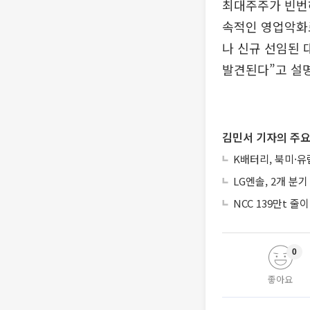
최대주주가 빈번
속적인 영업악화
나 신규 선임된
발견된다”고 설
김민서 기자의 주요
K배터리, 북미·
LG엔솔, 2개 분
NCC 139만t 
0
좋아요