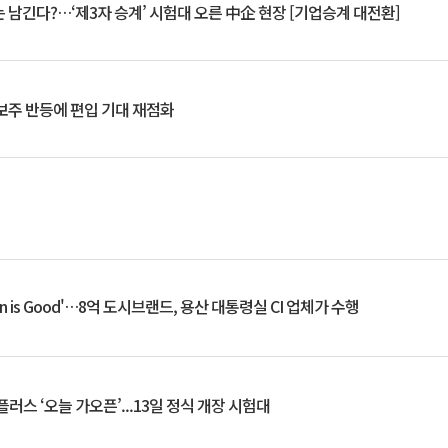
 남긴다?…‘제3자 승계’ 시험대 오른 中企 현장 [기업승계 대전환]
후보주 반등에 편입 기대 재점화
an is Good'…8억 도시브랜드, 용산 대통령실 CI 업체가 수행
플러스 ‘오늘 가오픈’...13일 정식 개장 시험대