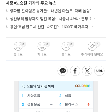
세종=노승길 기자의 주요 뉴스
양파밭 갈아엎은 농가들…내년엔 마늘로 ‘재배 쏠림’
생산부터 밥상까지 덮친 폭염…시금치 43%ㆍ열무 28% 급등
용인·호남 반도체 산단 ‘속도전’…1600조 메가투자 이행 총력
0
0
0
0
좋아요
화나요
슬퍼요
추가취재 원해요