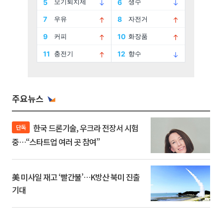
주요뉴스
한국 드론기술, 우크라 전장서 시험
단독
중…“스타트업 여러 곳 참여”
美 미사일 재고 ‘빨간불’…K방산 북미 진출
기대