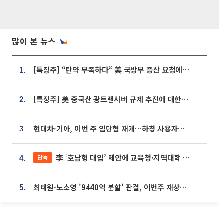
많이 본 뉴스
[특징주] “탄약 부족하다“ 美 국방부 증산 요청에⋯국내 방산주 급등세
1.
[특징주] 美 중국산 광트랜시버 규제 추진에 대한광통신 등 광통신株 강세
2.
현대차·기아, 이번 주 임단협 재개…하청 사용자성 재심도 ‘변수’
3.
李 ‘호남형 대입’ 제안에 교육청·지역대학 서·논술형 입시 연계 '착수'
단독
4.
최태원·노소영 '9440억 분할' 판결, 이번주 재상고 여부 주목
5.