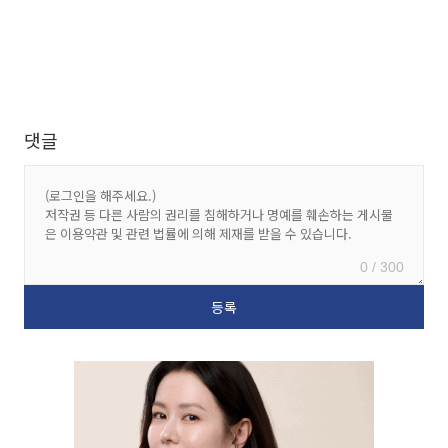
댓글
0 / 300