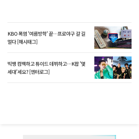
KBO 폭염 '여름방학' 끝…프로야구 갈 길
멀다 [해시태그]
빅뱅 컴백하고 튜이드 데뷔하고⋯K팝 '몇
세대'세요? [엔터로그]