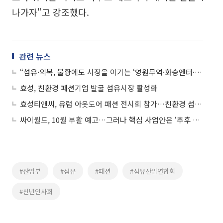
나가자"고 강조했다.
관련 뉴스
“섬유·의복, 불황에도 시장을 이기는 ‘영원무역·화승엔터·F&F’ 등 관심 지속”
효성, 친환경 패션기업 발굴 섬유시장 활성화
효성티앤씨, 유럽 아웃도어 패션 전시회 참가…친환경 섬유 시장 공략
싸이월드, 10월 부활 예고…그러나 핵심 사업안은 ‘추후 공개’
#산업부
#섬유
#패션
#섬유산업연합회
#신년인사회