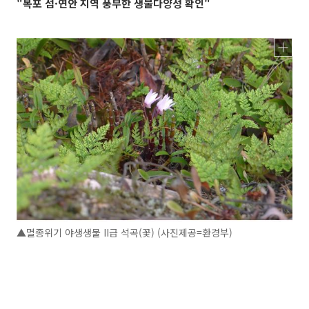
"목포 섬·연안 지역 풍부한 생물다양성 확인"
▲멸종위기 야생생물 II급 석곡(꽃) (사진제공=환경부)