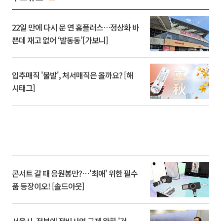
22일 만에 다시 문 연 홈플러스…정상화 바
쁜데 재고 없어 ‘발동동’[가보니]
입추매직 '불발', 처서매직은 올까요? [해
시태그]
콘서트 갈 때 응원봉만?⋯'최애' 위한 필수
품 등장이오! [솔드아웃]