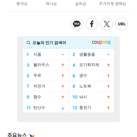
좋아요
화나요
슬퍼요
추가취재 원해요
주요뉴스