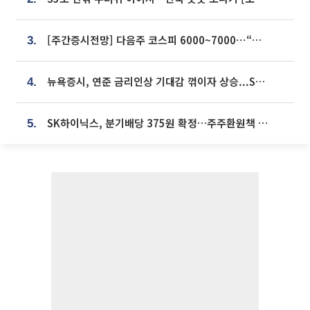
[주간증시전망] 다음주 코스피 6000~7000⋯“外人 수급은 정책이 변수”
3.
뉴욕증시, 연준 금리인상 기대감 꺾이자 상승...S&P500 사상 최고치 [종합]
4.
SK하이닉스, 분기배당 375원 확정…주주환원책 9월로 앞당겨 발표
5.