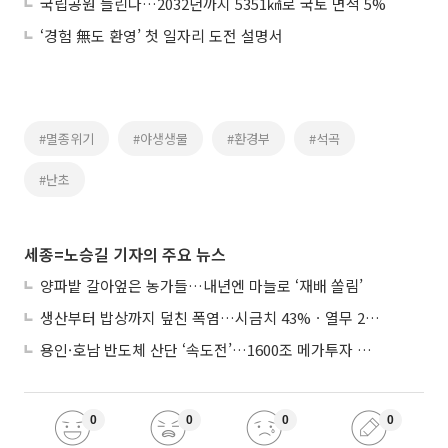
국립공원 늘린다…2032년까지 5351㎢로 국토 면적 5%
‘경험 無도 환영’ 첫 일자리 도전 설명서
#멸종위기
#야생생물
#환경부
#석곡
#난초
세종=노승길 기자의 주요 뉴스
양파밭 갈아엎은 농가들…내년엔 마늘로 ‘재배 쏠림’
생산부터 밥상까지 덮친 폭염…시금치 43%ㆍ열무 28% 급등
용인·호남 반도체 산단 ‘속도전’…1600조 메가투자 이행 총력
0
0
0
0