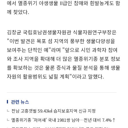
에서 멸종위기 야생생물 II급인 참매와 흰발농게도 함
께 찾았다.
김창균 국립호남권생물자원관 식물자원연구부장은
"이번 발견은 목포 섬 지역의 풍부한 생물다양성을
보여주는 단적인 예"라며 "앞으로 시민 과학자 참여
와 조사 지역을 확대해 더 많은 멸종위기종 분포 정보
를 확보하는 것은 물론 증식과 물질 분석을 통해 생물
자원의 활용범위도 넓힐 계획"이라고 말했다.
관련 뉴스
전남 고흥갯벌 59.43㎢ 습지보호지역 신규 지정
멸종위기종 '저어새' 국내 1981쌍 남아…전년 대비 7.4%↑