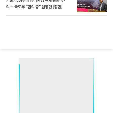
서울시, 정부에 정비사업 규제 완화 '건
의'⋯국토부 "협의 중" 입장만 [종합]