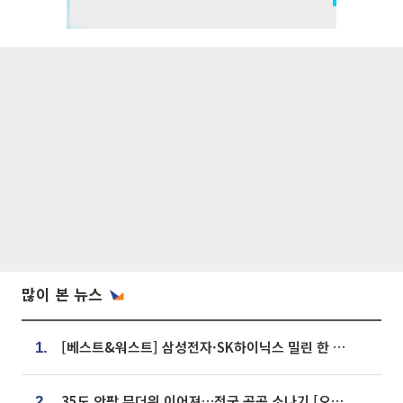
많이 본 뉴스
[베스트&워스트] 삼성전자·SK하이닉스 밀린 한 주…상상인증권은 85% 급등
1.
35도 안팎 무더위 이어져…전국 곳곳 소나기 [오늘 날씨]
2.