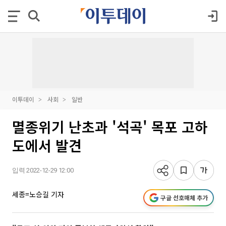
이투데이
사회
일반
멸종위기 난초과 '석곡' 목포 고하
도에서 발견
입력 2022-12-29 12:00
세종=노승길 기자
구글 선호매체 추가