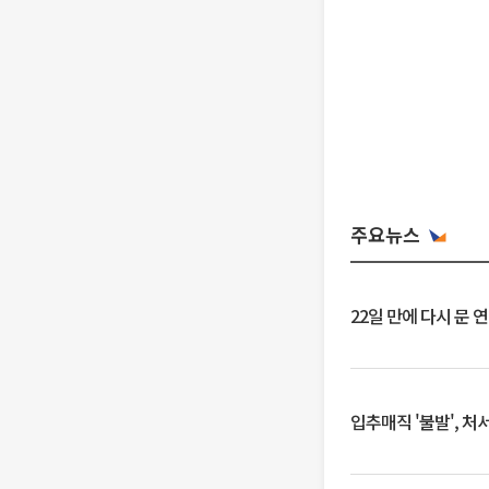
주요뉴스
22일 만에 다시 문 
입추매직 '불발', 처