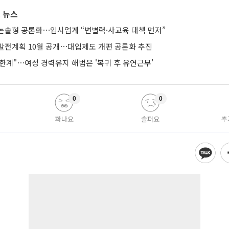
 뉴스
논술형 공론화⋯입시업계 “변별력·사교육 대책 먼저”
발전계획 10월 공개⋯대입제도 개편 공론화 추진
한계"⋯여성 경력유지 해법은 '복귀 후 유연근무’
0
0
화나요
슬퍼요
추