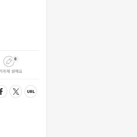
0
가취재 원해요