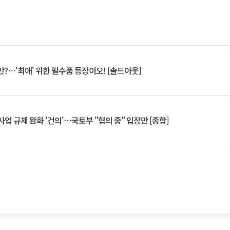
?⋯'최애' 위한 필수품 등장이오! [솔드아웃]
업 규제 완화 '건의'⋯국토부 "협의 중" 입장만 [종합]