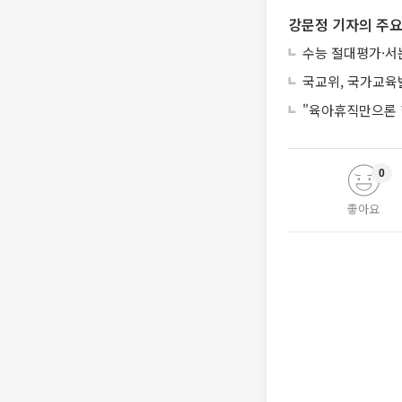
강문정 기자의 주요
수능 절대평가·서
국교위, 국가교육
"육아휴직만으론 
0
좋아요