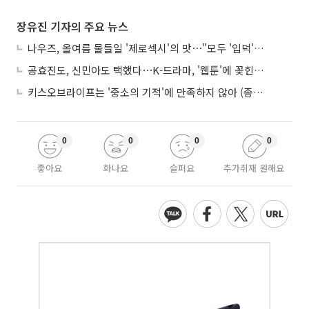
장유진 기자의 주요 뉴스
나우즈, 올여름 물들일 '제로섹시'의 맛⋯"모두 '입덕'시킬 것"
공효진도, 신민아도 택했다⋯K-드라마, '웹툰'에 꽂힌 이유
키스오브라이프는 '중소의 기적'에 만족하지 않아 (종합)
0
0
0
0
좋아요
화나요
슬퍼요
추가취재 원해요