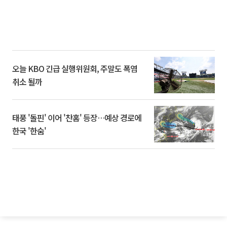
오늘 KBO 긴급 실행위원회, 주말도 폭염
취소 될까
태풍 '돌핀' 이어 '찬홈' 등장…예상 경로에
한국 '한숨'