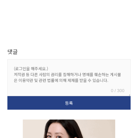
댓글
0 / 300