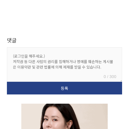
댓글
0 / 300