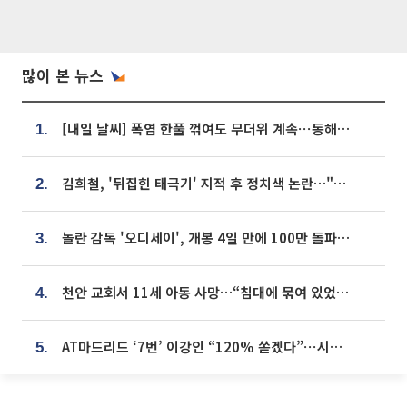
많이 본 뉴스
[내일 날씨] 폭염 한풀 꺾여도 무더위 계속⋯동해안 이틀 연속 비
1.
김희철, '뒤집힌 태극기' 지적 후 정치색 논란…"좌우 떠나 우리나라 국기"
2.
놀란 감독 '오디세이', 개봉 4일 만에 100만 돌파⋯'왕사남' 보다 빠르다
3.
천안 교회서 11세 아동 사망…“침대에 묶여 있었다” 진술 확보
4.
AT마드리드 ‘7번’ 이강인 “120% 쏟겠다”⋯시메오네 감독 “필요한 선수”
5.