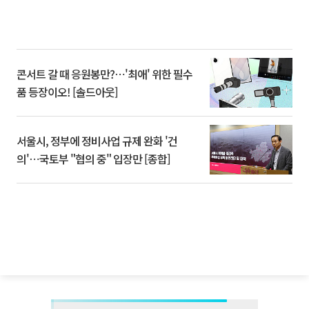
콘서트 갈 때 응원봉만?⋯'최애' 위한 필수
품 등장이오! [솔드아웃]
서울시, 정부에 정비사업 규제 완화 '건
의'⋯국토부 "협의 중" 입장만 [종합]