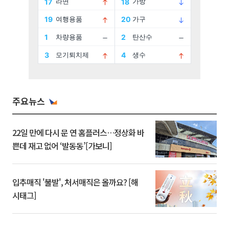
주요뉴스
22일 만에 다시 문 연 홈플러스…정상화 바
쁜데 재고 없어 ‘발동동’[가보니]
입추매직 '불발', 처서매직은 올까요? [해
시태그]